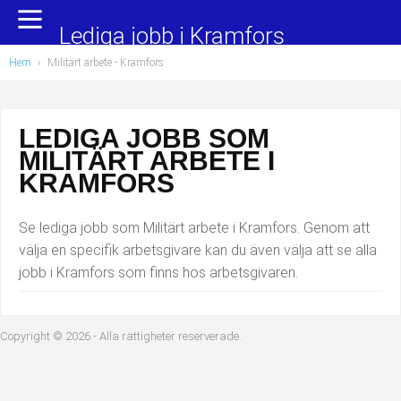
Yrkesområden
Populära jobb
Lediga jobb i Kramfors
Hem
›
Militärt arbete
- Kramfors
Administration, ekonomi, juridik
Undersköterska, hemtjänst och äldreboende
Bygg och anläggning
Städare/Lokalvårdare
LEDIGA JOBB SOM
MILITÄRT ARBETE I
Chefer och verksamhetsledare
Barnskötare
KRAMFORS
Data/IT
Lärare i förskola/Förskollärare
Se lediga jobb som Militärt arbete i Kramfors. Genom att
Försäljning, inköp, marknadsföring
Lagerarbetare
välja en specifik arbetsgivare kan du även välja att se alla
jobb i Kramfors som finns hos arbetsgivaren.
Hantverksyrken
Bussförare/Busschaufför
Hotell, restaurang, storhushåll
Elevassistent
Copyright © 2026 - Alla rättigheter reserverade.
Hälso- och sjukvård
Personlig assistent