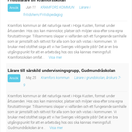
Fritidslärare till Kramforsskolan
Fastighetsskötare
Socialt arbete
Jun 11
KRAMFORS KOMMUN
Lärare i
Ansök
fritidshem/Fritidspedagog
Informatör/Kommunikatör
Säkerhetsarbete
Kramfors kommun är det naturliga navet i Höga Kusten, format under
årtusenden. Hos oss kan människor, platser och miljöer växa efter sina egna
Brevbärare
Tekniskt arbete
förutsättningar. Tillsammans skapar vi välfärden och ett fungerande samhälle
som är jämställt och rättvist för alla som bor och vistas i kommunen. Vi
Sjuksköterska, grundutbildad
Transport
brukar med stolthet säga att vi har Sveriges viktigaste jobb! Det är en bra
utgångspunkt för att en arbetsdag hos oss ska kännas meningsfull.
Kramforsskolan omfat...
Visa mer
Kock, storhushåll
Lärare till särskild undervisningsgrupp, Gudmundråskolan
Undersköterska, vård- o specialavd. o mottagning
Maj 25
Kramfors kommun
Lärare i grundskolan, årskurs 7-
Ansök
9
Bibliotekarie
Kramfors kommun är det naturliga navet i Höga Kusten, format under
årtusenden. Hos oss kan människor, platser och miljöer växa efter sina egna
Administrativ assistent
förutsättningar. Tillsammans skapar vi välfärden och ett fungerande samhälle
som är jämställt och rättvist för alla som bor och vistas i kommunen. Vi
brukar med stolthet säga att vi har Sveriges viktigaste jobb! Det är en bra
Lärare i gymnasiet
utgångspunkt för att en arbetsdag hos oss ska kännas meningsfull.
Gudmundråskolan är e...
Visa mer