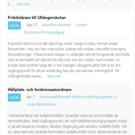
s...
Visa mer
Fritidslärare till Ullångerskolan
Mar 27
Kramfors kommun
Lärare i
Ansök
fritidshem/Fritidspedagog
Kramfors kommun är det naturliga navet i Höga Kusten, format under
årtusenden. Hos oss kan människor, platser och miljöer växa efter sina egna
förutsättningar. Tillsammans skapar vi välfärden och ett fungerande samhälle
som är jämställt och rättvist för alla som bor och vistas i kommunen. Vi
brukar med stolthet säga att vi har Sveriges viktigaste jobb! Det är en bra
utgångspunkt för att en arbetsdag hos oss ska kännas meningsfull. På
Ullångerskolan sama...
Visa mer
Hållplats- och fordonssamordnare
Apr 7
Kommunalförbundet Kollektivtrafikmyndigheten i V
Ansök
Underhållsarbetare
I Västernorrland ska kollektivtrafiken utvecklas inom en rad områden de
närmaste åren. Med utgångspunkt i ett nytt trafikförsörjningsprogram siktar
vi på att skapa en modern, flexibel, tillgänglig och attraktiv kollektivtrafik. Vill
du vara med och utveckla framtidens kollektivtrafik inom Västernorrlands län