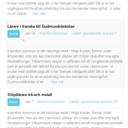
brukar med stolthet säga att vi har Sveriges viktigaste jobb! Det är en bra
utgångspunkt för att en arbetsdag hos oss ska kännas meningsfull. Vi söker
nu en vikarie...
Visa mer
Lärare i franska till Gudmundråskolan
Jan 14
Kramfors kommun
Lärare i grundskolan, årskurs 7-
Ansök
9
Kramfors kommun är det naturliga navet i Höga Kusten, format under
årtusenden. Hos oss kan människor, platser och miljöer växa efter sina egna
förutsättningar. Tillsammans skapar vi välfärden och ett fungerande samhälle
som är jämställt och rättvist för alla som bor och vistas i kommunen. Vi
brukar med stolthet säga att vi har Sveriges viktigaste jobb! Det är en bra
utgångspunkt för att en arbetsdag hos oss ska kännas meningsfull.
Gudmundråskolan är en ...
Visa mer
Slöjdlärare trä-och metall
Jan 7
Kramfors kommun
Lärare i grundskolan, årskurs 7-9
Ansök
Kramfors kommun är det naturliga navet i Höga Kusten, format under
årtusenden. Hos oss kan människor, platser och miljöer växa efter sina egna
förutsättningar. Tillsammans skapar vi välfärden och ett fungerande samhälle