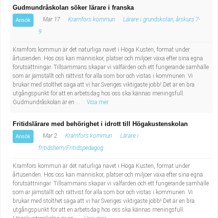
Gudmundråskolan söker lärare i franska
Mar 17
Kramfors kommun
Lärare i grundskolan, årskurs 7-
Ansök
9
Kramfors kommun är det naturliga navet i Höga Kusten, format under
årtusenden. Hos oss kan människor, platser och miljöer växa efter sina egna
förutsättningar. Tillsammans skapar vi välfärden och ett fungerande samhälle
som är jämställt och rättvist för alla som bor och vistas i kommunen. Vi
brukar med stolthet säga att vi har Sveriges viktigaste jobb! Det är en bra
utgångspunkt för att en arbetsdag hos oss ska kännas meningsfull.
Gudmundråskolan är en ...
Visa mer
Fritidslärare med behörighet i idrott till Högakustenskolan
Mar 2
Kramfors kommun
Lärare i
Ansök
fritidshem/Fritidspedagog
Kramfors kommun är det naturliga navet i Höga Kusten, format under
årtusenden. Hos oss kan människor, platser och miljöer växa efter sina egna
förutsättningar. Tillsammans skapar vi välfärden och ett fungerande samhälle
som är jämställt och rättvist för alla som bor och vistas i kommunen. Vi
brukar med stolthet säga att vi har Sveriges viktigaste jobb! Det är en bra
utgångspunkt för att en arbetsdag hos oss ska kännas meningsfull.