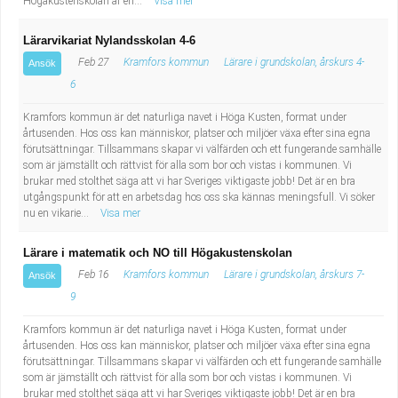
Högakustenskolan är en...
Visa mer
Lärarvikariat Nylandsskolan 4-6
Feb 27
Kramfors kommun
Lärare i grundskolan, årskurs 4-
Ansök
6
Kramfors kommun är det naturliga navet i Höga Kusten, format under
årtusenden. Hos oss kan människor, platser och miljöer växa efter sina egna
förutsättningar. Tillsammans skapar vi välfärden och ett fungerande samhälle
som är jämställt och rättvist för alla som bor och vistas i kommunen. Vi
brukar med stolthet säga att vi har Sveriges viktigaste jobb! Det är en bra
utgångspunkt för att en arbetsdag hos oss ska kännas meningsfull. Vi söker
nu en vikarie...
Visa mer
Lärare i matematik och NO till Högakustenskolan
Feb 16
Kramfors kommun
Lärare i grundskolan, årskurs 7-
Ansök
9
Kramfors kommun är det naturliga navet i Höga Kusten, format under
årtusenden. Hos oss kan människor, platser och miljöer växa efter sina egna
förutsättningar. Tillsammans skapar vi välfärden och ett fungerande samhälle
som är jämställt och rättvist för alla som bor och vistas i kommunen. Vi
brukar med stolthet säga att vi har Sveriges viktigaste jobb! Det är en bra