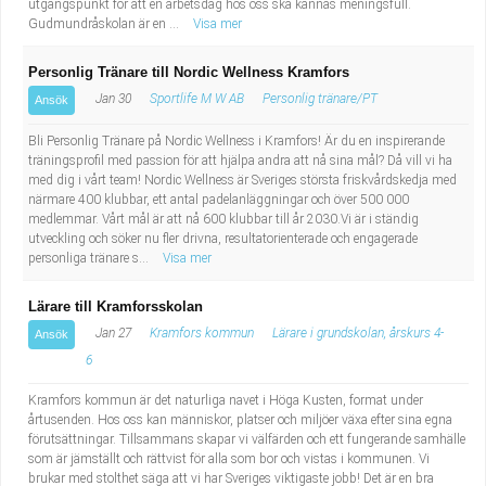
utgångspunkt för att en arbetsdag hos oss ska kännas meningsfull.
Gudmundråskolan är en ...
Visa mer
Personlig Tränare till Nordic Wellness Kramfors
Jan 30
Sportlife M W AB
Personlig tränare/PT
Ansök
Bli Personlig Tränare på Nordic Wellness i Kramfors! Är du en inspirerande
träningsprofil med passion för att hjälpa andra att nå sina mål? Då vill vi ha
med dig i vårt team! Nordic Wellness är Sveriges största friskvårdskedja med
närmare 400 klubbar, ett antal padelanläggningar och över 500 000
medlemmar. Vårt mål är att nå 600 klubbar till år 2030.Vi är i ständig
utveckling och söker nu fler drivna, resultatorienterade och engagerade
personliga tränare s...
Visa mer
Lärare till Kramforsskolan
Jan 27
Kramfors kommun
Lärare i grundskolan, årskurs 4-
Ansök
6
Kramfors kommun är det naturliga navet i Höga Kusten, format under
årtusenden. Hos oss kan människor, platser och miljöer växa efter sina egna
förutsättningar. Tillsammans skapar vi välfärden och ett fungerande samhälle
som är jämställt och rättvist för alla som bor och vistas i kommunen. Vi
brukar med stolthet säga att vi har Sveriges viktigaste jobb! Det är en bra