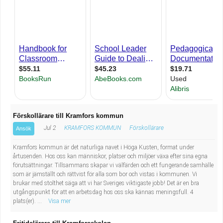
Industriell tillverkning
Behandlingsassistent/Socialpedagog
Installation, drift, underhåll
Tandsköterska
Kropps- och skönhetsvård
Budbilsförare
Kultur, media, design
Tidningsbud/Tidningsdistributör
Militärt arbete
Lärare i fritidshem/Fritidspedagog
Förskollärare till Kramfors kommun
Jul 2
KRAMFORS KOMMUN
Förskollärare
Ansök
Naturbruk
Taxiförare/Taxichaufför
Kramfors kommun är det naturliga navet i Höga Kusten, format under
Naturvetenskapligt arbete
Läkarsekreterare/Vårdadmin/Medicinsk
årtusenden. Hos oss kan människor, platser och miljöer växa efter sina egna
förutsättningar. Tillsammans skapar vi välfärden och ett fungerande samhälle
som är jämställt och rättvist för alla som bor och vistas i kommunen. Vi
sekreterare
Pedagogiskt arbete
brukar med stolthet säga att vi har Sveriges viktigaste jobb! Det är en bra
utgångspunkt för att en arbetsdag hos oss ska kännas meningsfull. 4
plats(er). ...
Visa mer
Lastbilsförare m.fl.
Sanering och renhållning