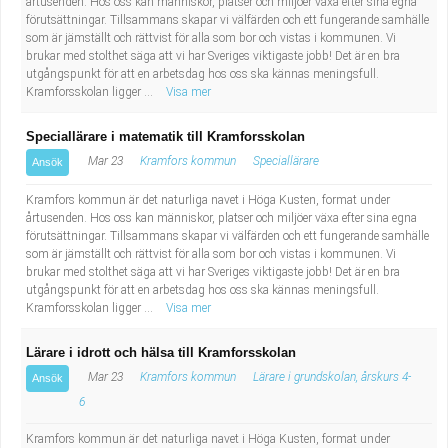
årtusenden. Hos oss kan människor, platser och miljöer växa efter sina egna
förutsättningar. Tillsammans skapar vi välfärden och ett fungerande samhälle
som är jämställt och rättvist för alla som bor och vistas i kommunen. Vi
brukar med stolthet säga att vi har Sveriges viktigaste jobb! Det är en bra
utgångspunkt för att en arbetsdag hos oss ska kännas meningsfull.
Kramforsskolan ligger ...
Visa mer
Speciallärare i matematik till Kramforsskolan
Mar 23
Kramfors kommun
Speciallärare
Ansök
Kramfors kommun är det naturliga navet i Höga Kusten, format under
årtusenden. Hos oss kan människor, platser och miljöer växa efter sina egna
förutsättningar. Tillsammans skapar vi välfärden och ett fungerande samhälle
som är jämställt och rättvist för alla som bor och vistas i kommunen. Vi
brukar med stolthet säga att vi har Sveriges viktigaste jobb! Det är en bra
utgångspunkt för att en arbetsdag hos oss ska kännas meningsfull.
Kramforsskolan ligger ...
Visa mer
Lärare i idrott och hälsa till Kramforsskolan
Mar 23
Kramfors kommun
Lärare i grundskolan, årskurs 4-
Ansök
6
Kramfors kommun är det naturliga navet i Höga Kusten, format under