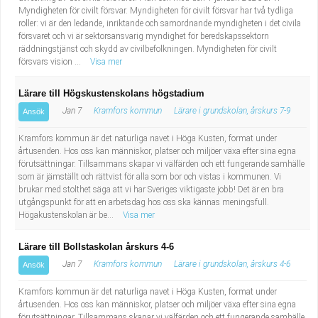
Myndigheten för civilt försvar. Myndigheten för civilt försvar har två tydliga
roller: vi är den ledande, inriktande och samordnande myndigheten i det civila
försvaret och vi är sektorsansvarig myndighet för beredskapssektorn
räddningstjänst och skydd av civilbefolkningen. Myndigheten för civilt
försvars vision ...
Visa mer
Lärare till Högskustenskolans högstadium
Jan 7
Kramfors kommun
Lärare i grundskolan, årskurs 7-9
Ansök
Kramfors kommun är det naturliga navet i Höga Kusten, format under
årtusenden. Hos oss kan människor, platser och miljöer växa efter sina egna
förutsättningar. Tillsammans skapar vi välfärden och ett fungerande samhälle
som är jämställt och rättvist för alla som bor och vistas i kommunen. Vi
brukar med stolthet säga att vi har Sveriges viktigaste jobb! Det är en bra
utgångspunkt för att en arbetsdag hos oss ska kännas meningsfull.
Högakustenskolan är be...
Visa mer
Lärare till Bollstaskolan årskurs 4-6
Jan 7
Kramfors kommun
Lärare i grundskolan, årskurs 4-6
Ansök
Kramfors kommun är det naturliga navet i Höga Kusten, format under
årtusenden. Hos oss kan människor, platser och miljöer växa efter sina egna
förutsättningar. Tillsammans skapar vi välfärden och ett fungerande samhälle