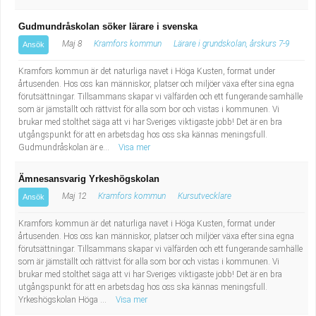
Gudmundråskolan söker lärare i svenska
Maj 8
Kramfors kommun
Lärare i grundskolan, årskurs 7-9
Ansök
Kramfors kommun är det naturliga navet i Höga Kusten, format under
årtusenden. Hos oss kan människor, platser och miljöer växa efter sina egna
förutsättningar. Tillsammans skapar vi välfärden och ett fungerande samhälle
som är jämställt och rättvist för alla som bor och vistas i kommunen. Vi
brukar med stolthet säga att vi har Sveriges viktigaste jobb! Det är en bra
utgångspunkt för att en arbetsdag hos oss ska kännas meningsfull.
Gudmundråskolan är e...
Visa mer
Ämnesansvarig Yrkeshögskolan
Maj 12
Kramfors kommun
Kursutvecklare
Ansök
Kramfors kommun är det naturliga navet i Höga Kusten, format under
årtusenden. Hos oss kan människor, platser och miljöer växa efter sina egna
förutsättningar. Tillsammans skapar vi välfärden och ett fungerande samhälle
som är jämställt och rättvist för alla som bor och vistas i kommunen. Vi
brukar med stolthet säga att vi har Sveriges viktigaste jobb! Det är en bra
utgångspunkt för att en arbetsdag hos oss ska kännas meningsfull.
Yrkeshögskolan Höga ...
Visa mer