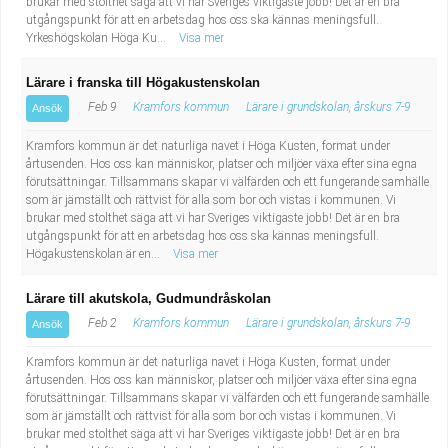
brukar med stolthet säga att vi har Sveriges viktigaste jobb! Det är en bra
utgångspunkt för att en arbetsdag hos oss ska kännas meningsfull.
Yrkeshögskolan Höga Ku...
Visa mer
Lärare i franska till Högakustenskolan
Feb 9
Kramfors kommun
Lärare i grundskolan, årskurs 7-9
Ansök
Kramfors kommun är det naturliga navet i Höga Kusten, format under
årtusenden. Hos oss kan människor, platser och miljöer växa efter sina egna
förutsättningar. Tillsammans skapar vi välfärden och ett fungerande samhälle
som är jämställt och rättvist för alla som bor och vistas i kommunen. Vi
brukar med stolthet säga att vi har Sveriges viktigaste jobb! Det är en bra
utgångspunkt för att en arbetsdag hos oss ska kännas meningsfull.
Högakustenskolan är en...
Visa mer
Lärare till akutskola, Gudmundråskolan
Feb 2
Kramfors kommun
Lärare i grundskolan, årskurs 7-9
Ansök
Kramfors kommun är det naturliga navet i Höga Kusten, format under
årtusenden. Hos oss kan människor, platser och miljöer växa efter sina egna
förutsättningar. Tillsammans skapar vi välfärden och ett fungerande samhälle
som är jämställt och rättvist för alla som bor och vistas i kommunen. Vi
brukar med stolthet säga att vi har Sveriges viktigaste jobb! Det är en bra