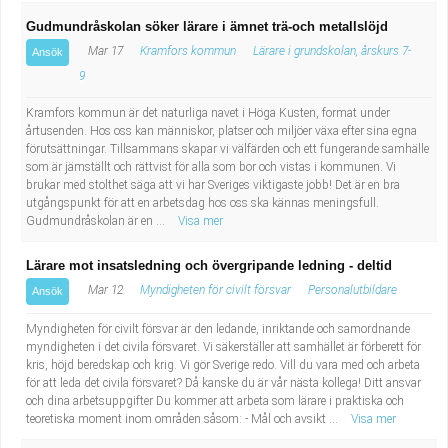
Gudmundråskolan söker lärare i ämnet trä-och metallslöjd
Mar 17
Kramfors kommun
Lärare i grundskolan, årskurs 7-
Ansök
9
Kramfors kommun är det naturliga navet i Höga Kusten, format under
årtusenden. Hos oss kan människor, platser och miljöer växa efter sina egna
förutsättningar. Tillsammans skapar vi välfärden och ett fungerande samhälle
som är jämställt och rättvist för alla som bor och vistas i kommunen. Vi
brukar med stolthet säga att vi har Sveriges viktigaste jobb! Det är en bra
utgångspunkt för att en arbetsdag hos oss ska kännas meningsfull.
Gudmundråskolan är en ...
Visa mer
Lärare mot insatsledning och övergripande ledning - deltid
Mar 12
Myndigheten för civilt försvar
Personalutbildare
Ansök
Myndigheten för civilt försvar är den ledande, inriktande och samordnande
myndigheten i det civila försvaret. Vi säkerställer att samhället är förberett för
kris, höjd beredskap och krig. Vi gör Sverige redo. Vill du vara med och arbeta
för att leda det civila försvaret? Då kanske du är vår nästa kollega! Ditt ansvar
och dina arbetsuppgifter Du kommer att arbeta som lärare i praktiska och
teoretiska moment inom områden såsom: - Mål och avsikt ...
Visa mer