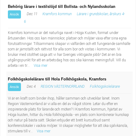
Behörig lärare i textilslöjd till Bollsta- och Nylandsskolan
Dec 11
Kramfors kommun
Lärare i grundskolan, årskurs 4-
Ansök
6
Kramfors kommun är det naturliga navet i Höga Kusten, format under
årtusenden. Hos oss kan människor, platser och miljöer växa efter sina egna
förutsättningar. Tillsammans skapar vi välfärden och ett fungerande samhälle
som är jämställt och rättvist för alla som bor och vistas i kommunen. Vi
brukar med stolthet säga att vi har Sveriges viktigaste jobb! Det är en bra
utgångspunkt för att en arbetsdag hos oss ska kännas meningsfull. Vill du
arbeta i en tr...
Visa mer
Folkhögskolelärare till Hola Folkhögskola, Kramfors
Dec 4
REGION VÄSTERNORRLAND
Folkhögskolelärare
Ansök
Vi är en kraft som binder ihop, håller samman och utvecklar länet. Inom
Region Västernorrland är vi alla en del av något större. Letar du efter en
inspirerande plats för lärande och möten? I Kramfors kommun, hjärtat av
Höga kusten, hittar du Hola folkhögskola - en plats som kombinerar kunskap
och natur på bästa sätt. Skolan erbjuder ett brett kursutbud samt
konferenslokaler i vackra miljöer. Vi skapar möjligheter för att öka självkänsla,
stimulera till v...
Visa mer