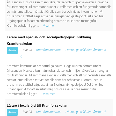
årtusenden. Hos oss kan människor, platser och miljöer växa efter sina egna
förutsättningar. Tillsammans skapar vi välfärden och ett fungerande samhälle
som är jämställt och rättvist för alla som bor och vistas i kommunen. Vi
brukar med stolthet säga att vi har Sveriges viktigaste jobb! Det är en bra
utgångspunkt för att en arbetsdag hos oss ska kännas meningsfull.
Kramforsskolan ligger ...
Visa mer
Lärare med special- och socialpedagogisk inriktning
Kramforsskolan
Mar 23
Kramfors kommun
Lärare i grundskolan, årskurs 4-
Ansök
6
Kramfors kommun är det naturliga navet i Höga Kusten, format under
årtusenden. Hos oss kan människor, platser och miljöer växa efter sina egna
förutsättningar. Tillsammans skapar vi välfärden och ett fungerande samhälle
som är jämställt och rättvist för alla som bor och vistas i kommunen. Vi
brukar med stolthet säga att vi har Sveriges viktigaste jobb! Det är en bra
utgångspunkt för att en arbetsdag hos oss ska kännas meningsfull.
Kramforsskolan ligger ...
Visa mer
Lärare i textilslöjd till Kramforsskolan
Mar 23
Kramfors kommun
Lärare i grundskolan, årskurs 4-
Ansök