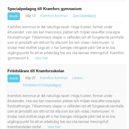
Specialpedagog till Kramfors gymnasium
Maj 13
Kramfors kommun
Specialpedagog
Ansök
Kramfors kommun är det naturliga navet i Höga Kusten, format under
årtusenden. Hos oss kan människor, platser och miljöer växa efter sina egna
förutsättningar. Tillsammans skapar vi välfärden och ett fungerande samhälle
som är jämställt och rättvist för alla som bor och vistas i kommunen. Vi
brukar med stolthet säga att vi har Sveriges viktigaste jobb! Det är en bra
utgångspunkt för att en arbetsdag hos oss ska kännas meningsfull. Kramfors
gymnasium ä...
Visa mer
Fritidslärare till Kramforsskolan
Maj 20
Kramfors kommun
Lärare i
Ansök
fritidshem/Fritidspedagog
Kramfors kommun är det naturliga navet i Höga Kusten, format under
årtusenden. Hos oss kan människor, platser och miljöer växa efter sina egna
förutsättningar. Tillsammans skapar vi välfärden och ett fungerande samhälle
som är jämställt och rättvist för alla som bor och vistas i kommunen. Vi
brukar med stolthet säga att vi har Sveriges viktigaste jobb! Det är en bra
utgångspunkt för att en arbetsdag hos oss ska kännas meningsfull.
Kramforsskolan omfat...
Visa mer