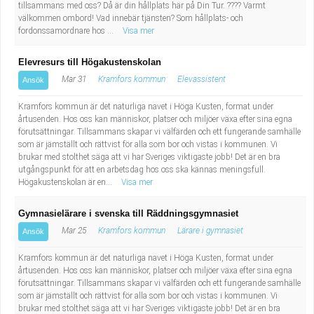
tillsammans med oss? Då är din hållplats här på Din Tur. ???? Varmt
välkommen ombord! Vad innebär tjänsten? Som hållplats- och
fordonssamordnare hos ...
Visa mer
Elevresurs till Högakustenskolan
Mar 31
Kramfors kommun
Elevassistent
Ansök
Kramfors kommun är det naturliga navet i Höga Kusten, format under
årtusenden. Hos oss kan människor, platser och miljöer växa efter sina egna
förutsättningar. Tillsammans skapar vi välfärden och ett fungerande samhälle
som är jämställt och rättvist för alla som bor och vistas i kommunen. Vi
brukar med stolthet säga att vi har Sveriges viktigaste jobb! Det är en bra
utgångspunkt för att en arbetsdag hos oss ska kännas meningsfull.
Högakustenskolan är en...
Visa mer
Gymnasielärare i svenska till Räddningsgymnasiet
Mar 25
Kramfors kommun
Lärare i gymnasiet
Ansök
Kramfors kommun är det naturliga navet i Höga Kusten, format under
årtusenden. Hos oss kan människor, platser och miljöer växa efter sina egna
förutsättningar. Tillsammans skapar vi välfärden och ett fungerande samhälle
som är jämställt och rättvist för alla som bor och vistas i kommunen. Vi
brukar med stolthet säga att vi har Sveriges viktigaste jobb! Det är en bra