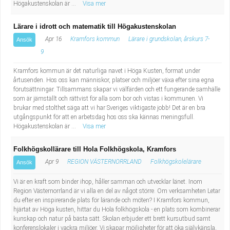
Högakustenskolan är ...
Visa mer
Lärare i idrott och matematik till Högakustenskolan
Apr 16
Kramfors kommun
Lärare i grundskolan, årskurs 7-
Ansök
9
Kramfors kommun är det naturliga navet i Höga Kusten, format under
årtusenden. Hos oss kan människor, platser och miljöer växa efter sina egna
förutsättningar. Tillsammans skapar vi välfärden och ett fungerande samhälle
som är jämställt och rättvist för alla som bor och vistas i kommunen. Vi
brukar med stolthet säga att vi har Sveriges viktigaste jobb! Det är en bra
utgångspunkt för att en arbetsdag hos oss ska kännas meningsfull.
Högakustenskolan är ...
Visa mer
Folkhögskollärare till Hola Folkhögskola, Kramfors
Apr 9
REGION VÄSTERNORRLAND
Folkhögskolelärare
Ansök
Vi är en kraft som binder ihop, håller samman och utvecklar länet. Inom
Region Västernorrland är vi alla en del av något större. Om verksamheten Letar
du efter en inspirerande plats för lärande och möten? I Kramfors kommun,
hjärtat av Höga kusten, hittar du Hola folkhögskola - en plats som kombinerar
kunskap och natur på bästa sätt. Skolan erbjuder ett brett kursutbud samt
konferenslokaler i vackra miljöer. Vi skapar möjligheter för att öka självkänsla,