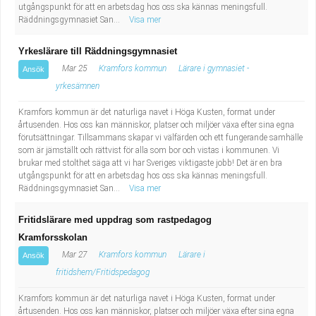
utgångspunkt för att en arbetsdag hos oss ska kännas meningsfull.
Räddningsgymnasiet San...
Visa mer
Yrkeslärare till Räddningsgymnasiet
Mar 25
Kramfors kommun
Lärare i gymnasiet -
Ansök
yrkesämnen
Kramfors kommun är det naturliga navet i Höga Kusten, format under
årtusenden. Hos oss kan människor, platser och miljöer växa efter sina egna
förutsättningar. Tillsammans skapar vi välfärden och ett fungerande samhälle
som är jämställt och rättvist för alla som bor och vistas i kommunen. Vi
brukar med stolthet säga att vi har Sveriges viktigaste jobb! Det är en bra
utgångspunkt för att en arbetsdag hos oss ska kännas meningsfull.
Räddningsgymnasiet San...
Visa mer
Fritidslärare med uppdrag som rastpedagog
Kramforsskolan
Mar 27
Kramfors kommun
Lärare i
Ansök
fritidshem/Fritidspedagog
Kramfors kommun är det naturliga navet i Höga Kusten, format under
årtusenden. Hos oss kan människor, platser och miljöer växa efter sina egna