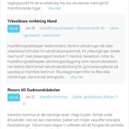
utgångspunkt för att en arbetsdag hos oss ska kännas meningsfull.
Kramforsskolan ligger ...
Visa mer
Yrkeslärare inriktning Hund
Jan 28
Hushållningssällskapet i Västernorrlands län
Lärare
Ansök
i gymnasiet - yrkesämnen
Hushållningssällskapet Västernorrland, Nordvik utbildningar AB söker
yrkeslärare/instruktör till naturbruksprogrammet, för yrkesutgången “arbete
med hund”, med placeringsort Nordvik.? I Nordvik, Noraström, hittar du
Hushållningssällskapets utbildningsanläggning inom naturbrukssektorn.
Här bedrivs bland annat naturbruksutbildning för gymnasieungdomar på
uppdrag av Kramfors kommun. På anläggningen hittar du flera olika
utbildningar, bland annat lärlingsutbi...
Visa mer
Resurs till Gudmundråskolan
Jan 22
Kramfors kommun
Lärare i grundskolan, årskurs 7-
Ansök
9
Kramfors kommun är det naturliga navet i Höga Kusten, format under
årtusenden. Hos oss kan människor, platser och miljöer växa efter sina egna
förutsättningar. Tillsammans skapar vi välfärden och ett fungerande samhälle