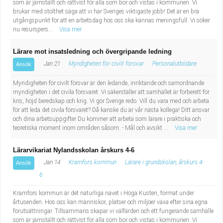
som är jämställt och rättvist för alla som bor och vistas i kommunen. Vi
brukar med stolthet säga att vi har Sveriges viktigaste jobb! Det är en bra
utgångspunkt för att en arbetsdag hos oss ska kännas meningsfull. Vi söker
nu resurspers...
Visa mer
Lärare mot insatsledning och övergripande ledning
Jan 21
Myndigheten för civilt försvar
Personalutbildare
Ansök
Myndigheten för civilt försvar är den ledande, inriktande och samordnande
myndigheten i det civila försvaret. Vi säkerställer att samhället är förberett för
kris, höjd beredskap och krig. Vi gör Sverige redo. Vill du vara med och arbeta
för att leda det civila försvaret? Då kanske du är vår nästa kollega! Ditt ansvar
och dina arbetsuppgifter Du kommer att arbeta som lärare i praktiska och
teoretiska moment inom områden såsom: - Mål och avsikt ...
Visa mer
Lärarvikariat Nylandsskolan årskurs 4-6
Jan 14
Kramfors kommun
Lärare i grundskolan, årskurs 4-
Ansök
6
Kramfors kommun är det naturliga navet i Höga Kusten, format under
årtusenden. Hos oss kan människor, platser och miljöer växa efter sina egna
förutsättningar. Tillsammans skapar vi välfärden och ett fungerande samhälle
som är jämställt och rättvist för alla som bor och vistas i kommunen. Vi