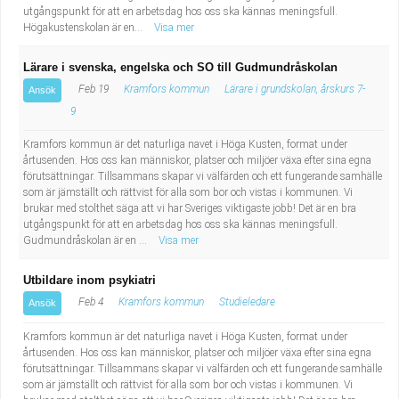
utgångspunkt för att en arbetsdag hos oss ska kännas meningsfull.
Högakustenskolan är en...
Visa mer
Lärare i svenska, engelska och SO till Gudmundråskolan
Feb 19
Kramfors kommun
Lärare i grundskolan, årskurs 7-
Ansök
9
Kramfors kommun är det naturliga navet i Höga Kusten, format under
årtusenden. Hos oss kan människor, platser och miljöer växa efter sina egna
förutsättningar. Tillsammans skapar vi välfärden och ett fungerande samhälle
som är jämställt och rättvist för alla som bor och vistas i kommunen. Vi
brukar med stolthet säga att vi har Sveriges viktigaste jobb! Det är en bra
utgångspunkt för att en arbetsdag hos oss ska kännas meningsfull.
Gudmundråskolan är en ...
Visa mer
Utbildare inom psykiatri
Feb 4
Kramfors kommun
Studieledare
Ansök
Kramfors kommun är det naturliga navet i Höga Kusten, format under
årtusenden. Hos oss kan människor, platser och miljöer växa efter sina egna
förutsättningar. Tillsammans skapar vi välfärden och ett fungerande samhälle
som är jämställt och rättvist för alla som bor och vistas i kommunen. Vi