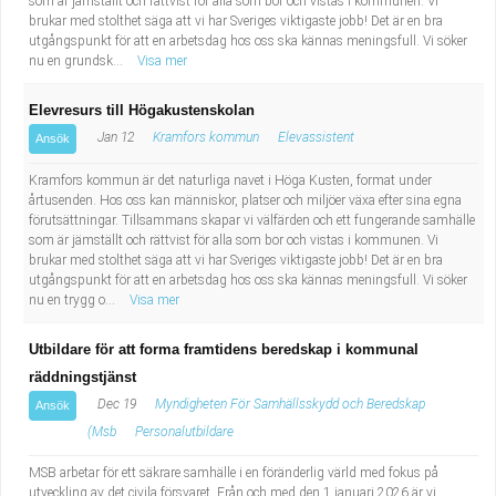
som är jämställt och rättvist för alla som bor och vistas i kommunen. Vi
brukar med stolthet säga att vi har Sveriges viktigaste jobb! Det är en bra
utgångspunkt för att en arbetsdag hos oss ska kännas meningsfull. Vi söker
nu en grundsk...
Visa mer
Elevresurs till Högakustenskolan
Jan 12
Kramfors kommun
Elevassistent
Ansök
Kramfors kommun är det naturliga navet i Höga Kusten, format under
årtusenden. Hos oss kan människor, platser och miljöer växa efter sina egna
förutsättningar. Tillsammans skapar vi välfärden och ett fungerande samhälle
som är jämställt och rättvist för alla som bor och vistas i kommunen. Vi
brukar med stolthet säga att vi har Sveriges viktigaste jobb! Det är en bra
utgångspunkt för att en arbetsdag hos oss ska kännas meningsfull. Vi söker
nu en trygg o...
Visa mer
Utbildare för att forma framtidens beredskap i kommunal
räddningstjänst
Dec 19
Myndigheten För Samhällsskydd och Beredskap
Ansök
(Msb
Personalutbildare
MSB arbetar för ett säkrare samhälle i en föränderlig värld med fokus på
utveckling av det civila försvaret. Från och med den 1 januari 2026 är vi