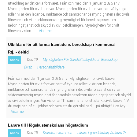
utveckling av det civila försvaret. Från och med den 1 januari 2026 är vi
Myndigheten för civilt försvar. Myndigheten för civilt försvar har två tydliga
roller: vi är den ledande, inriktande och samordnande myndigheten i det civila
försvaret och vi är sektorsansvarig myndighet för beredskapssektorn
räddningstjänst och skydd av civilbefolkningen. Myndigheten för civilt
försvars vision ...
Visa mer
Utbildare för att forma framtidens beredskap i kommunal
Rtj. - deltid
Dec 19
Myndigheten För Samhällsskydd och Beredskap
Ansök
(Msb
Personalutbildare
Från och med den 1 januari 2026 är vi Myndigheten för civilt försvar.
Myndigheten för civilt försvar har två tydliga roller: vi är den ledande,
inriktande och samordnande myndigheten i det civila försvaret och vi är
sektorsansvarig myndighet för beredskapssektorn räddningstjänst och skydd
av civilbefolkningen. Vår vision är ”Tillsammans för ett starkt civilt försvar”. Vill
du varje dag gå till jobbet och veta att du gör skillnad – på riktigt? Hos My...
Visa mer
Lärare till Högskustenskolans högstadium
Dec 15
Kramfors kommun
Lärare i grundskolan, årskurs 7-
Ansök