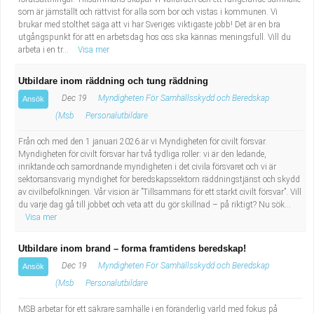
som är jämställt och rättvist för alla som bor och vistas i kommunen. Vi
brukar med stolthet säga att vi har Sveriges viktigaste jobb! Det är en bra
utgångspunkt för att en arbetsdag hos oss ska kännas meningsfull. Vill du
arbeta i en tr...
Visa mer
Utbildare inom räddning och tung räddning
Dec 19
Myndigheten För Samhällsskydd och Beredskap
Ansök
(Msb
Personalutbildare
Från och med den 1 januari 2026 är vi Myndigheten för civilt försvar.
Myndigheten för civilt försvar har två tydliga roller: vi är den ledande,
inriktande och samordnande myndigheten i det civila försvaret och vi är
sektorsansvarig myndighet för beredskapssektorn räddningstjänst och skydd
av civilbefolkningen. Vår vision är ”Tillsammans för ett starkt civilt försvar”. Vill
du varje dag gå till jobbet och veta att du gör skillnad – på riktigt? Nu sök...
Visa mer
Utbildare inom brand – forma framtidens beredskap!
Dec 19
Myndigheten För Samhällsskydd och Beredskap
Ansök
(Msb
Personalutbildare
MSB arbetar för ett säkrare samhälle i en föränderlig värld med fokus på