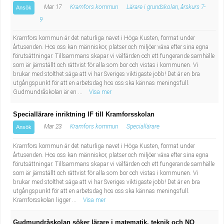
Mar 17
Kramfors kommun
Lärare i grundskolan, årskurs 7-
Ansök
9
Kramfors kommun är det naturliga navet i Höga Kusten, format under
årtusenden. Hos oss kan människor, platser och miljöer växa efter sina egna
förutsättningar. Tillsammans skapar vi välfärden och ett fungerande samhälle
som är jämställt och rättvist för alla som bor och vistas i kommunen. Vi
brukar med stolthet säga att vi har Sveriges viktigaste jobb! Det är en bra
utgångspunkt för att en arbetsdag hos oss ska kännas meningsfull.
Gudmundråskolan är en ...
Visa mer
Speciallärare inriktning IF till Kramforsskolan
Mar 23
Kramfors kommun
Speciallärare
Ansök
Kramfors kommun är det naturliga navet i Höga Kusten, format under
årtusenden. Hos oss kan människor, platser och miljöer växa efter sina egna
förutsättningar. Tillsammans skapar vi välfärden och ett fungerande samhälle
som är jämställt och rättvist för alla som bor och vistas i kommunen. Vi
brukar med stolthet säga att vi har Sveriges viktigaste jobb! Det är en bra
utgångspunkt för att en arbetsdag hos oss ska kännas meningsfull.
Kramforsskolan ligger ...
Visa mer
Gudmundråskolan söker lärare i matematik, teknik och NO