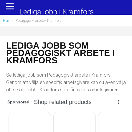
Yrkesområden
Populära jobb
Lediga jobb i Kramfors
Hem
›
Pedagogiskt arbete
- Kramfors
Administration, ekonomi, juridik
Undersköterska, hemtjänst och äldreboende
Bygg och anläggning
Städare/Lokalvårdare
LEDIGA JOBB SOM
PEDAGOGISKT ARBETE I
Chefer och verksamhetsledare
Barnskötare
KRAMFORS
Data/IT
Lärare i förskola/Förskollärare
Se lediga jobb som Pedagogiskt arbete i Kramfors.
Försäljning, inköp, marknadsföring
Lagerarbetare
Genom att välja en specifik arbetsgivare kan du även välja
att se alla jobb i Kramfors som finns hos arbetsgivaren.
Hantverksyrken
Bussförare/Busschaufför
Hotell, restaurang, storhushåll
Elevassistent
Hälso- och sjukvård
Personlig assistent