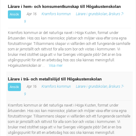
Lärare i hem- och konsumentkunskap till Högakustenskolan
Apr 16
Kramfors kommun
Lärare i grundskolan, årskurs 7-
Ansök
9
Kramfors kommun är det naturliga navet i Höga Kusten, format under
årtusenden. Hos oss kan människor, platser och miljöer växa efter sina egna
förutsättningar. Tillsammans skapar vi välfärden och ett fungerande samhälle
som är jämställt och rättvist för alla som bor och vistas i kommunen. Vi
brukar med stolthet säga att vi har Sveriges viktigaste jobb! Det är en bra
utgångspunkt för att en arbetsdag hos oss ska kännas meningsfull.
Högakustenskolan är ...
Visa mer
Lärare i trä- och metallslöjd till Högakustenskolan
Apr 16
Kramfors kommun
Lärare i grundskolan, årskurs 7-
Ansök
9
Kramfors kommun är det naturliga navet i Höga Kusten, format under
årtusenden. Hos oss kan människor, platser och miljöer växa efter sina egna
förutsättningar. Tillsammans skapar vi välfärden och ett fungerande samhälle
som är jämställt och rättvist för alla som bor och vistas i kommunen. Vi
brukar med stolthet säga att vi har Sveriges viktigaste jobb! Det är en bra
utgångspunkt för att en arbetsdag hos oss ska kännas meningsfull.