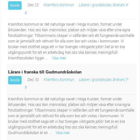
Dec 12
Kramfors kommun
Lärare i grundskolan, årskurs 4-
Ansök
6
Kramfors kommun är det naturliga navet i Höga Kusten, format under
årtusenden. Hos oss kan människor, platser och miljöer växa efter sina egna
förutsättningar. Tillsammans skapar vi välfärden och ett fungerande samhälle
som är jämställt och rättvist för alla som bor och vistas i kommunen. Vi
brukar med stolthet säga att vi har Sveriges viktigaste jobb! Det är en bra
utgångspunkt för att en arbetsdag hos oss ska kännas meningsfull.
Kramforsskolan ligger ...
Visa mer
Lärare i franska till Gudmundråskolan
Dec 10
Kramfors kommun
Lärare i grundskolan, årskurs 7-
Ansök
9
Kramfors kommun är det naturliga navet i Höga Kusten, format under
årtusenden. Hos oss kan människor, platser och miljöer växa efter sina egna
förutsättningar. Tillsammans skapar vi välfärden och ett fungerande samhälle
som är jämställt och rättvist för alla som bor och vistas i kommunen. Vi
brukar med stolthet säga att vi har Sveriges viktigaste jobb! Det är en bra
utgångspunkt för att en arbetsdag hos oss ska kännas meningsfull.
Gudmundråskolan är en ...
Visa mer