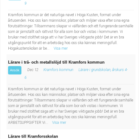
9
Kramfors kommun är det naturliga navet i Höga Kusten, format under
årtusenden. Hos oss kan människor, platser och miljöer växa efter sina egna
förutsättningar. Tillsammans skapar vi välfärden och ett fungerande samhälle
som är jämställt och rättvist för alla som bor och vistas i kommunen. Vi
brukar med stolthet säga att vi har Sveriges viktigaste jobb! Det är en bra
utgångspunkt för att en arbetsdag hos oss ska kännas meningsfull.
Högakustenskolan är be...
Visa mer
Lärare i trä- och metallslöjd till Kramfors kommun
Dec 12
Kramfors kommun
Lärare i grundskolan, årskurs 4-
Ansök
6
Kramfors kommun är det naturliga navet i Höga Kusten, format under
årtusenden. Hos oss kan människor, platser och miljöer växa efter sina egna
förutsättningar. Tillsammans skapar vi välfärden och ett fungerande samhälle
som är jämställt och rättvist för alla som bor och vistas i kommunen. Vi
brukar med stolthet säga att vi har Sveriges viktigaste jobb! Det är en bra
utgångspunkt för att en arbetsdag hos oss ska kännas meningsfull.
ARBETSUPPGIFTER Vi...
Visa mer
Lärare till Kramforsskolan