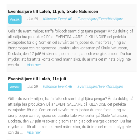
Eventsäljare till Laleh, 11 juli, Skule Naturscen
Jun 29
Killnoise Event AB
Eventsäljare/Eventförsäljare
Ansök
Gillar du event-miljöer, träffa folk och samtidigt tjäna pengar? Är du duktig på
att sälja bra produkter? Då är EVENTSÄLJARE på KILLNOISE det perfekta
extrajobbet för dig! Som en del av vårt team jobbar du med försäljning av
öronproppar och regnponchos utanför Laleh-konserten på Skule Naturscen,
Docksta, den 27 juli! Vi söker dig som är en glad och energisk person! Du har
mycket lätt för att ta kontakt med människor, du är inte det minsta blyg inte
och du ...
Visa mer
Eventsäljare till Laleh, 11e juli
Jun 29
Killnoise Event AB
Eventsäljare/Eventförsäljare
Ansök
Gillar du event-miljöer, träffa folk och samtidigt tjäna pengar? Är du duktig på
att sälja bra produkter? Då är EVENTSÄLJARE på KILLNOISE det perfekta
extrajobbet för dig! Som en del av vårt team jobbar du med försäljning av
öronproppar och regnponchos utanför Laleh-konserten på Skule Naturscen,
Docksta, den 27 juli! Vi söker dig som är en glad och energisk person! Du har
mycket lätt för att ta kontakt med människor, du är inte det minsta blyg inte
och du ...
Visa mer