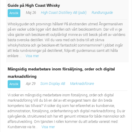
Guide på High Coast Whisky
Maj 26
High Coast Distillery AB (publ)
Rundtursguide
Ansök
Whiskyguider och provnings hållare! På älvstranden utmed Ångermanälven
på en vacker udde ligger vårt destilleri och vårt besökscentrum. Där vill vi ge
våra gäster och besökare ett outplånligt minne av sitt besök på ett av världens
bästa svenska destilleri. Vill du vara med och bidra till att skriva
whiskyhistoria och ge besökare ett fantastiskt sommarminne? I jobbet ingår
att leda rundvisningar på destilleriet, följa ett guidemanus samt att hålla
enklare ...
Visa mer
Mångsidig medarbetare inom försäljning, order och digital
marknadsföring
Apr 29
Scim Display AB
Marknadsförare
Ansök
Vi söker en mångsidig medarbetare inom försäljning, order och digital
marknadsföring Vill du bli en del av ett engagerat team där din breda
kompetens tas tillvara? Vi söker dig som har erfarenhet av kundservice,
administration, försäljning, orderhantering och digital marknadsföring. Du är
självgående, strukturerad och har ett genuint intresse för både människor och
affärsutveckling. Om tjänsten I rollen kommer du att arbeta varierat med:
Kundservice via te...
Visa mer