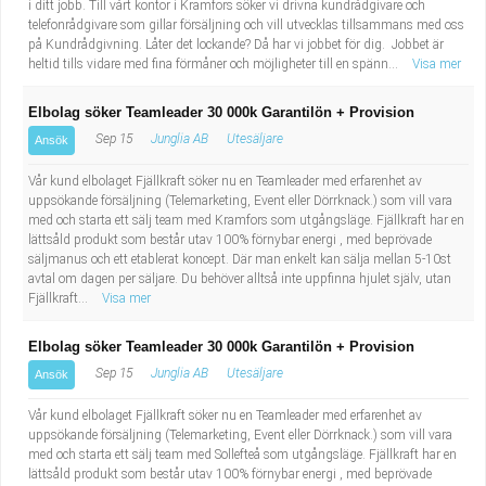
i ditt jobb. Till vårt kontor i Kramfors söker vi drivna kundrådgivare och
telefonrådgivare som gillar försäljning och vill utvecklas tillsammans med oss
på Kundrådgivning. Låter det lockande? Då har vi jobbet för dig. Jobbet är
heltid tills vidare med fina förmåner och möjligheter till en spänn...
Visa mer
Elbolag söker Teamleader 30 000k Garantilön + Provision
Sep 15
Junglia AB
Utesäljare
Ansök
Vår kund elbolaget Fjällkraft söker nu en Teamleader med erfarenhet av
uppsökande försäljning (Telemarketing, Event eller Dörrknack.) som vill vara
med och starta ett sälj team med Kramfors som utgångsläge. Fjällkraft har en
lättsåld produkt som består utav 100% förnybar energi , med beprövade
säljmanus och ett etablerat koncept. Där man enkelt kan sälja mellan 5-10st
avtal om dagen per säljare. Du behöver alltså inte uppfinna hjulet själv, utan
Fjällkraft...
Visa mer
Elbolag söker Teamleader 30 000k Garantilön + Provision
Sep 15
Junglia AB
Utesäljare
Ansök
Vår kund elbolaget Fjällkraft söker nu en Teamleader med erfarenhet av
uppsökande försäljning (Telemarketing, Event eller Dörrknack.) som vill vara
med och starta ett sälj team med Sollefteå som utgångsläge. Fjällkraft har en
lättsåld produkt som består utav 100% förnybar energi , med beprövade