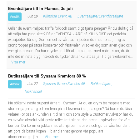
Eventsäljare till In Flames, 3e juli
Jun 29
Killnoise Event AB
Eventsäljare/Eventförsäljare
Ansök
Gillar du event-miljöer, träffa folk och samtidigt tjäna pengar? Är du duktig på
att sälja bra produkter? Då är EVENTSÄLJARE på KILLNOISE det perfekta
extrajobbet för dig! Som en del av vårt team jobbar du med försäljning av
öronproppar på stora konserter och festivaler! Vi söker dig som är en glad och
energisk person! Du har mycket lätt för att ta kontakt med människor, du är
inte det minsta blyg inte och du tycker det är kul att sälja! Tidigare erfarenhe...
Visa mer
Butikssäljare till Synsam Kramfors 80 %
Jun 27
Synsam Group Sweden AB
Butikssäljare,
Ansök
fackhandel
Nu söker vi nästa superstjärna till Synsam! Är du en grym teamspelare med
stort engagemang och en fena på att leverera i säljdialogen? Då borde du läsa
vidare! För oss är kunden alltid nr 1 och som Style & Customer Advisor har du
en av våra absolut viktigaste roller i att skapa den bästa upplevelsen för våra
kunder! Du kommer jobba med att hjälpa, inspirera och guida våra kunder till
att göra de bästa köpen – bland annat genom vår populära
abonnemangstjän...
Visa mer