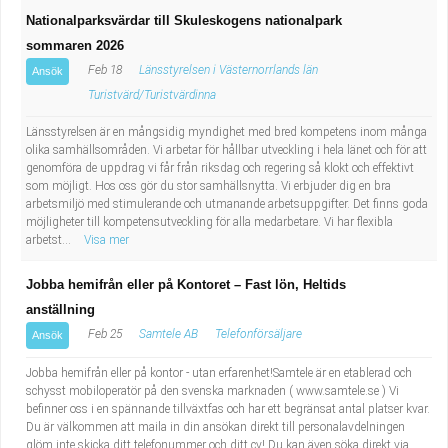
Nationalparksvärdar till Skuleskogens nationalpark
sommaren 2026
Feb 18
Länsstyrelsen i Västernorrlands län
Ansök
Turistvärd/Turistvärdinna
Länsstyrelsen är en mångsidig myndighet med bred kompetens inom många
olika samhällsområden. Vi arbetar för hållbar utveckling i hela länet och för att
genomföra de uppdrag vi får från riksdag och regering så klokt och effektivt
som möjligt. Hos oss gör du stor samhällsnytta. Vi erbjuder dig en bra
arbetsmiljö med stimulerande och utmanande arbetsuppgifter. Det finns goda
möjligheter till kompetensutveckling för alla medarbetare. Vi har flexibla
arbetst...
Visa mer
Jobba hemifrån eller på Kontoret – Fast lön, Heltids
anställning
Feb 25
Samtele AB
Telefonförsäljare
Ansök
Jobba hemifrån eller på kontor - utan erfarenhet!Samtele är en etablerad och
schysst mobiloperatör på den svenska marknaden ( www.samtele.se ) Vi
befinner oss i en spännande tillväxtfas och har ett begränsat antal platser kvar.
Du är välkommen att maila in din ansökan direkt till personalavdelningen
glöm inte skicka ditt telefonummer och ditt cv! Du kan även söka direkt via