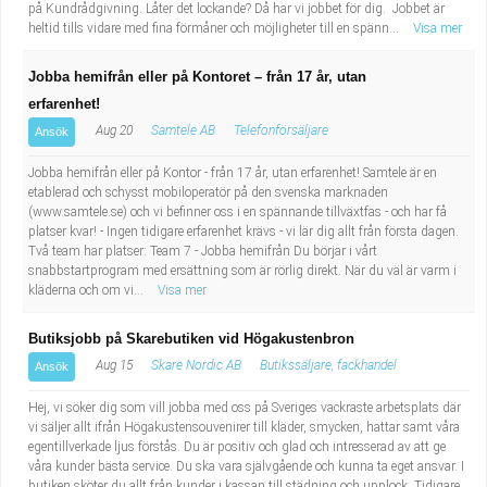
på Kundrådgivning. Låter det lockande? Då har vi jobbet för dig. Jobbet är
heltid tills vidare med fina förmåner och möjligheter till en spänn...
Visa mer
Jobba hemifrån eller på Kontoret – från 17 år, utan
erfarenhet!
Aug 20
Samtele AB
Telefonförsäljare
Ansök
Jobba hemifrån eller på Kontor - från 17 år, utan erfarenhet! Samtele är en
etablerad och schysst mobiloperatör på den svenska marknaden
(www.samtele.se) och vi befinner oss i en spännande tillväxtfas - och har få
platser kvar! - Ingen tidigare erfarenhet krävs - vi lär dig allt från första dagen.
Två team har platser: Team 7 - Jobba hemifrån Du börjar i vårt
snabbstartprogram med ersättning som är rörlig direkt. När du väl är varm i
kläderna och om vi...
Visa mer
Butiksjobb på Skarebutiken vid Högakustenbron
Aug 15
Skare Nordic AB
Butikssäljare, fackhandel
Ansök
Hej, vi söker dig som vill jobba med oss på Sveriges vackraste arbetsplats där
vi säljer allt ifrån Högakustensouvenirer till kläder, smycken, hattar samt våra
egentillverkade ljus förstås. Du är positiv och glad och intresserad av att ge
våra kunder bästa service. Du ska vara självgående och kunna ta eget ansvar. I
butiken sköter du allt från kunder i kassan till städning och upplock. Tidigare