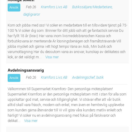
Feb 26
Kramfors Livs AB
Butikssäljare/Medarbetare,
Ansök
dagligvaror
Kom och jobba med oss! Vi söker en medarbetare till en tillsvidare tjänst på 75-
100 % Vi söker dig som: Brinner för ditt jobb och att ge fantastisk service Du
har fyllt 18 år (krav) Har vana inom livsmedelsbranschen Kassa och
förbutiksvana är meriterande Är lösningsbenägen och framåtsträvande Vill
jobba mycket och gärna i ett högt tempo Vana av Aob, Min butik och
varumottagning Har du dessutom vana av ansvar, kunskap av delikatess och
kök, är det väldigt m...
Visa mer
Avdelningsansvarig
Feb 26
Kramfors Livs AB
Avdelningschef, butik
Ansök
Välkommen till Supermarket Kramfors- Den personliga mötesplatsen!
Supermarket Kramfors är den personliga mötesplatsen mitt i stan för alla som
uppskattar god mat, service och tillgänglighet. Vi strävar efter att vår butik
alltid skall vara fräsch, modern och enkel, men även en hemtrevlig upplevelse
som kunden gärna återvänder till Vi vill göra våra kunders matliv enkelt och
härligt! Vi söker nu en avdelningsansvarig med fokus på färskvaror och
delikat...
Visa mer