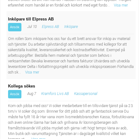
erfarenhet inom handel är en fördel och körkort med eget fordo...
Visa mer
Inköpare till Elpress AB
Jul 10
Elpress AB
Inköpare
Ansök
Om rollen Som inköpare hos oss har du ett brett ansvar för inköp av material
och tjänster. Du arbetar självständigt och tillsammans med kollegor för att
säkerställa kvalitet, leveranssäkerhet och kostnadseffektivitet. Exempel på
arbetsuppgifter: Beställa hem material och tjänster som behövs i
verksamheten Bevaka leveranser och hantera fakturor Utvärdera och utveckla
leverantörer Delta i förbättringsprojekt och utveckla inköpsprocessen Förhandla
och sk...
Visa mer
Kollega sökes
Aug 7
Kramfors Livs AB
Kassapersonal
Ansök
Kom och jobba med oss! Vi söker medarbetare till en tillsvidare tjänst på ca 23
tim/v Vi söker dig som: Brinner för ditt jobb och att ge fantastisk service Du
måste ha fyllt 18 år Har vana inom livsmedelsbranschen Kassa, förbutiksvana
och även online Gärna har bak och grillvana Är lösningsbenägen och
framåtsträvande Vill jobba mycket och gärna i ett högt tempo Vana av aob,
Min butik och varumottagning Tjänsten är i dagsläget kvällstid vilket kan