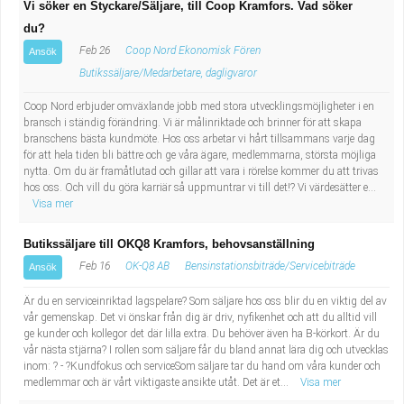
Vi söker en Styckare/Säljare, till Coop Kramfors. Vad söker
du?
Feb 26
Coop Nord Ekonomisk Fören
Ansök
Butikssäljare/Medarbetare, dagligvaror
Coop Nord erbjuder omväxlande jobb med stora utvecklingsmöjligheter i en
bransch i ständig förändring. Vi är målinriktade och brinner för att skapa
branschens bästa kundmöte. Hos oss arbetar vi hårt tillsammans varje dag
för att hela tiden bli bättre och ge våra ägare, medlemmarna, största möjliga
nytta. Om du är framåtlutad och gillar att vara i rörelse kommer du att trivas
hos oss. Och vill du göra karriär så uppmuntrar vi till det!? Vi värdesätter e...
Visa mer
Butikssäljare till OKQ8 Kramfors, behovsanställning
Feb 16
OK-Q8 AB
Bensinstationsbiträde/Servicebiträde
Ansök
Är du en serviceinriktad lagspelare? Som säljare hos oss blir du en viktig del av
vår gemenskap. Det vi önskar från dig är driv, nyfikenhet och att du alltid vill
ge kunder och kollegor det där lilla extra. Du behöver även ha B-körkort. Är du
vår nästa stjärna? I rollen som säljare får du bland annat lära dig och utvecklas
inom: ? - ?Kundfokus och serviceSom säljare tar du hand om våra kunder och
medlemmar och är vårt viktigaste ansikte utåt. Det är et...
Visa mer