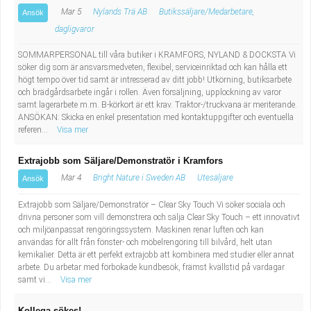
Mar 5
Nylands Trä AB
Butikssäljare/Medarbetare,
Ansök
dagligvaror
SOMMARPERSONAL till våra butiker i KRAMFORS, NYLAND & DOCKSTA Vi
söker dig som är ansvarsmedveten, flexibel, serviceinriktad och kan hålla ett
högt tempo över tid samt är intresserad av ditt jobb! Utkörning, butiksarbete
och brädgårdsarbete ingår i rollen. Även försäljning, upplockning av varor
samt lagerarbete m.m. B-körkort är ett krav. Traktor-/truckvana är meriterande.
ANSÖKAN: Skicka en enkel presentation med kontaktuppgifter och eventuella
referen...
Visa mer
Extrajobb som Säljare/Demonstratör i Kramfors
Mar 4
Bright Nature i Sweden AB
Utesäljare
Ansök
Extrajobb som Säljare/Demonstratör – Clear Sky Touch Vi söker sociala och
drivna personer som vill demonstrera och sälja Clear Sky Touch – ett innovativt
och miljöanpassat rengöringssystem. Maskinen renar luften och kan
användas för allt från fönster- och möbelrengöring till bilvård, helt utan
kemikalier. Detta är ett perfekt extrajobb att kombinera med studier eller annat
arbete. Du arbetar med förbokade kundbesök, främst kvällstid på vardagar
samt vi...
Visa mer
Kollega sökes!