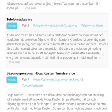
följande epostadress:
personal@samtele.seTv
å team har platserTeam 5 -
Jobba på ...
Visa mer
Telefonrådgivare
Feb 2
Folksam ömsesidig sakförsäkring
Telefonförsäljare
Ansök
Är du redo för att bli Folksams nästa telefonrådgivare?? Vi söker drivna och
resultatinriktade telefonrådgivare till vårt kontor i Kramfors. Vi söker dig som
älskar försäljning, högt uppsatta mål och att skapa värde för kunden! Hos oss
får du chansen att växa i en dynamisk miljö där din prestation gör verklig
skillnad. Du blir en del av ett engagerat team som värdesätter samarbete,
energi och ansvarstagande – där vi alltid är personliga i mötet med kun...
Visa mer
Säsongspersonal Höga Kusten Turistservice
Feb 9
Höga Kusten destinationsutveckling AB
Ansök
Turistinformatör
Höga Kusten Turistservice är en del av destinationsbolaget och har en viktig
roll i arbetet med att utveckla Höga Kusten till en attraktiv, hållbar och
tillgänglig plats dit allt fler längtar. Som medarbetare i Turistservice är du ofta
det första mötet med Höga Kusten. Du guidar, tipsar och inspirerar – och delar