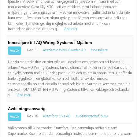
tjänsten: Vi söker en driven och engagerad säljare som vill vara med och
marknadsföra Clear Sky NTS – ett av världens mest hälsosamma och
miljövänliga luftreningssystem. Med vår innovativa multimaskin kan du inte
bara rena luften utan även skura golv, putsa fönster och kemtvätta helt utan
kemikalier. Tjänsten ger dig möjlighet att arbeta med en unik och
framtidssäkrad produkt som g...
Visa mer
Innesäljare till AQ Wiring Systems i Mjällom
Dec 11
Academic Work Sweden AB
Innesäljare
Ansök
Har du ett starkt driv, en stor vilja att utvecklas och tycker om att bidra till
affärer? Hos AQ Wiring Systems får du chansen att kliva in i en roll där du blir
en nyckelperson mellan kunder, produktion och tekniska specialister. Här får du
både tryggheten i en global koncern och kulturen av det mindre,
entreprenöriella bolaget där alla är med och bidrar. Varmt välkommen med din
ansökan! OM TJÄNSTEN AQ Wiring Systems tillverkar kablage och elektriska
s...
Visa mer
Avdelningsansvarig
Nov 10
Kramfors Livs AB
Avdelningschef, butik
Ansök
Välkommen till Supermarket Kramfors- Den personliga mötesplatsen!
Supermarket Kramfors är den personliga mötesplatsen mitt i stan för alla som