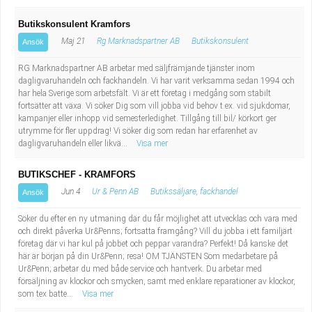
Butikskonsulent Kramfors
Maj 21
Rg Marknadspartner AB
Butikskonsulent
Ansök
RG Marknadspartner AB arbetar med säljfrämjande tjänster inom
dagligvaruhandeln och fackhandeln. Vi har varit verksamma sedan 1994 och
har hela Sverige som arbetsfält. Vi är ett företag i medgång som stabilt
fortsätter att växa. Vi söker Dig som vill jobba vid behov t.ex. vid sjukdomar,
kampanjer eller inhopp vid semesterledighet. Tillgång till bil/ körkort ger
utrymme för fler uppdrag! Vi söker dig som redan har erfarenhet av
dagligvaruhandeln eller likvä...
Visa mer
BUTIKSCHEF - KRAMFORS
Jun 4
Ur & Penn AB
Butikssäljare, fackhandel
Ansök
Söker du efter en ny utmaning där du får möjlighet att utvecklas och vara med
och direkt påverka Ur&Penns; fortsatta framgång? Vill du jobba i ett familjärt
företag där vi har kul på jobbet och peppar varandra? Perfekt! Då kanske det
här är början på din Ur&Penn; resa! OM TJÄNSTEN Som medarbetare på
Ur&Penn; arbetar du med både service och hantverk. Du arbetar med
försäljning av klockor och smycken, samt med enklare reparationer av klockor,
som tex batte...
Visa mer