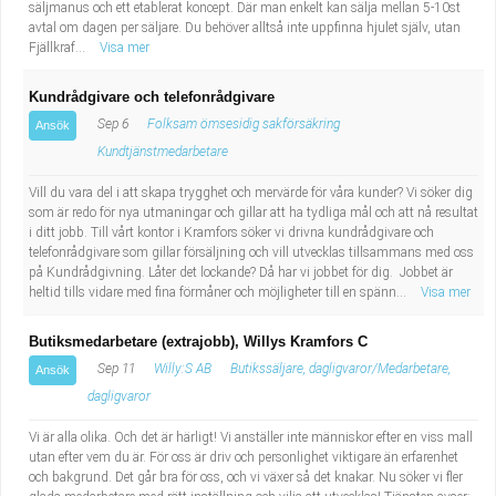
säljmanus och ett etablerat koncept. Där man enkelt kan sälja mellan 5-10st
avtal om dagen per säljare. Du behöver alltså inte uppfinna hjulet själv, utan
Fjällkraf...
Visa mer
Kundrådgivare och telefonrådgivare
Sep 6
Folksam ömsesidig sakförsäkring
Ansök
Kundtjänstmedarbetare
Vill du vara del i att skapa trygghet och mervärde för våra kunder? Vi söker dig
som är redo för nya utmaningar och gillar att ha tydliga mål och att nå resultat
i ditt jobb. Till vårt kontor i Kramfors söker vi drivna kundrådgivare och
telefonrådgivare som gillar försäljning och vill utvecklas tillsammans med oss
på Kundrådgivning. Låter det lockande? Då har vi jobbet för dig. Jobbet är
heltid tills vidare med fina förmåner och möjligheter till en spänn...
Visa mer
Butiksmedarbetare (extrajobb), Willys Kramfors C
Sep 11
Willy:S AB
Butikssäljare, dagligvaror/Medarbetare,
Ansök
dagligvaror
Vi är alla olika. Och det är härligt! Vi anställer inte människor efter en viss mall
utan efter vem du är. För oss är driv och personlighet viktigare än erfarenhet
och bakgrund. Det går bra för oss, och vi växer så det knakar. Nu söker vi fler