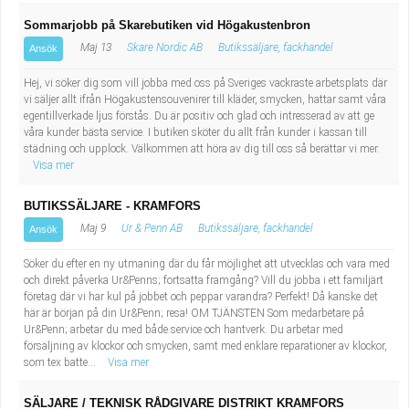
Sommarjobb på Skarebutiken vid Högakustenbron
Maj 13
Skare Nordic AB
Butikssäljare, fackhandel
Ansök
Hej, vi söker dig som vill jobba med oss på Sveriges vackraste arbetsplats där
vi säljer allt ifrån Högakustensouvenirer till kläder, smycken, hattar samt våra
egentillverkade ljus förstås. Du är positiv och glad och intresserad av att ge
våra kunder bästa service. I butiken sköter du allt från kunder i kassan till
städning och upplock. Välkommen att höra av dig till oss så berättar vi mer.
Visa mer
BUTIKSSÄLJARE - KRAMFORS
Maj 9
Ur & Penn AB
Butikssäljare, fackhandel
Ansök
Söker du efter en ny utmaning där du får möjlighet att utvecklas och vara med
och direkt påverka Ur&Penns; fortsatta framgång? Vill du jobba i ett familjärt
företag där vi har kul på jobbet och peppar varandra? Perfekt! Då kanske det
här är början på din Ur&Penn; resa! OM TJÄNSTEN Som medarbetare på
Ur&Penn; arbetar du med både service och hantverk. Du arbetar med
försäljning av klockor och smycken, samt med enklare reparationer av klockor,
som tex batte...
Visa mer
SÄLJARE / TEKNISK RÅDGIVARE DISTRIKT KRAMFORS