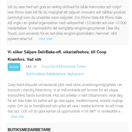
Vill du vara med och göra en verklig skillnad för både människor och miljö?
Hos Rhino Gate AB får du möjlighet att sälja en innovativ och hållbar produkt
samtidigt som du utvecklas inom säljyrket. Om Rhino Gate AB Rhino Gate
AB ingår i en global organisation med verksamhet i 53 länder och över 10 000
medarbetare. Vi marknadsför det kompletta rengöringssystemet Clear Sky
Touch, som används för en rad olika rengöringsområden i hemmet. Vårt
system renar luf...
Visa mer
Vi söker Säljare Deli/Bake-off, vikariat/behov, till Coop
Kramfors. Vad sök
Mar 16
Coop Nord Ekonomisk Fören
Ansök
Butikssäljare/Medarbetare, dagligvaror
Coop Nord erbjuder omväxlande jobb med stora utvecklingsmöjligheter i en
bransch i ständig förändring. Vi är målinriktade och brinner för att skapa
branschens bästa kundmöte. Hos oss arbetar vi hårt tillsammans varje dag
för att hela tiden bli bättre och ge våra ägare, medlemmarna, största möjliga
nytta. Om du är framåtlutad och gillar att vara i rörelse kommer du att trivas
hos oss. Och vill du göra karriär så uppmuntrar vi till det!? Vi värdesätter e...
Visa mer
BUTIKSMEDARBETARE