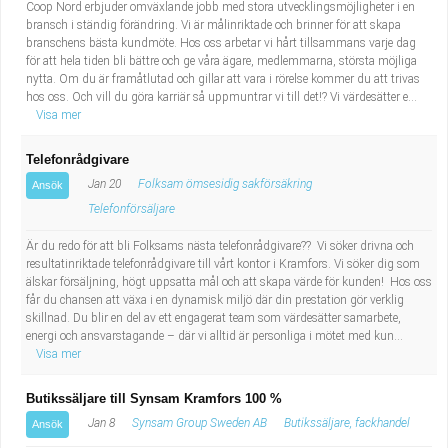
Coop Nord erbjuder omväxlande jobb med stora utvecklingsmöjligheter i en
bransch i ständig förändring. Vi är målinriktade och brinner för att skapa
branschens bästa kundmöte. Hos oss arbetar vi hårt tillsammans varje dag
för att hela tiden bli bättre och ge våra ägare, medlemmarna, största möjliga
nytta. Om du är framåtlutad och gillar att vara i rörelse kommer du att trivas
hos oss. Och vill du göra karriär så uppmuntrar vi till det!? Vi värdesätter e...
Visa mer
Telefonrådgivare
Jan 20
Folksam ömsesidig sakförsäkring
Ansök
Telefonförsäljare
Är du redo för att bli Folksams nästa telefonrådgivare?? Vi söker drivna och
resultatinriktade telefonrådgivare till vårt kontor i Kramfors. Vi söker dig som
älskar försäljning, högt uppsatta mål och att skapa värde för kunden! Hos oss
får du chansen att växa i en dynamisk miljö där din prestation gör verklig
skillnad. Du blir en del av ett engagerat team som värdesätter samarbete,
energi och ansvarstagande – där vi alltid är personliga i mötet med kun...
Visa mer
Butikssäljare till Synsam Kramfors 100 %
Jan 8
Synsam Group Sweden AB
Butikssäljare, fackhandel
Ansök