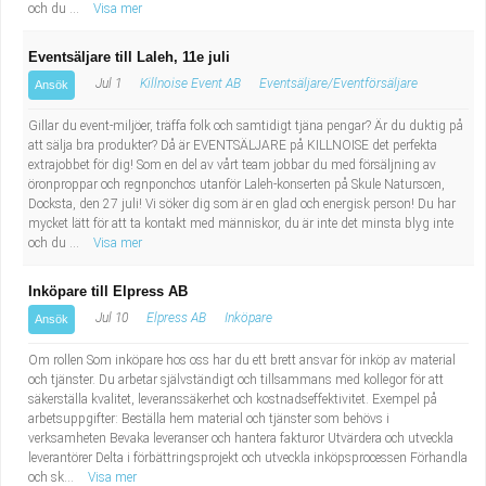
och du ...
Visa mer
Eventsäljare till Laleh, 11e juli
Jul 1
Killnoise Event AB
Eventsäljare/Eventförsäljare
Ansök
Gillar du event-miljöer, träffa folk och samtidigt tjäna pengar? Är du duktig på
att sälja bra produkter? Då är EVENTSÄLJARE på KILLNOISE det perfekta
extrajobbet för dig! Som en del av vårt team jobbar du med försäljning av
öronproppar och regnponchos utanför Laleh-konserten på Skule Naturscen,
Docksta, den 27 juli! Vi söker dig som är en glad och energisk person! Du har
mycket lätt för att ta kontakt med människor, du är inte det minsta blyg inte
och du ...
Visa mer
Inköpare till Elpress AB
Jul 10
Elpress AB
Inköpare
Ansök
Om rollen Som inköpare hos oss har du ett brett ansvar för inköp av material
och tjänster. Du arbetar självständigt och tillsammans med kollegor för att
säkerställa kvalitet, leveranssäkerhet och kostnadseffektivitet. Exempel på
arbetsuppgifter: Beställa hem material och tjänster som behövs i
verksamheten Bevaka leveranser och hantera fakturor Utvärdera och utveckla
leverantörer Delta i förbättringsprojekt och utveckla inköpsprocessen Förhandla
och sk...
Visa mer