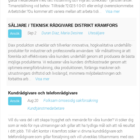
glada medarbetare med rätt inställning och vilja att utvecklas! Tjänsten avser:
Timanställning vid behov. Tillträde:?2025-10-01 eller enligt överenskommelse.
Arbetstider:?Du kommer att variera mellan att arbeta tidi...
Visa mer
SÄLJARE / TEKNISK RÅDGIVARE DISTRIKT KRAMFORS
Sep 2
Duran Diaz, Maria Desiree
Utesäljare
Ansök
Diax produktion utvecklar och tillverkar innovativa, högkvalitativa underhålls-
produkter för industrier och professionella användare. Vår målsättning är att
förenkla och effektivisera våra kunders underhåll genom att producera de bästa
möjliga produkterna. Vi reducerar våra kunders driftskostnader genom att
optimera energiförbrukning, öka produktionen, förlänga maskiner och
utrustningars driftstid och livslängd, minimera miljöbelastningen och
förbättra arb...
Visa mer
Kundrådgivare och telefonrådgivare
Aug 20
Folksam ömsesidig sakförsäkring
Ansök
Kundtjänstmedarbetare
Vill du vara del i att skapa trygghet och mervärde för våra kunder? Vi söker dig
som är redo för nya utmaningar och gillar att ha tydliga mål och att nå resultat
i ditt jobb. Till vårt kontor i Kramfors söker vi drivna kundrådgivare och
telefonrådgivare som gillar försäljning och vill utvecklas tillsammans med oss