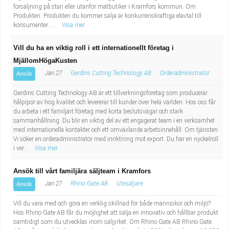
försäljning på stan eller utanför matbutiker i Kramfors kommun. Om
Produkten: Produkten du kommer sälja är konkurrenskraftiga elavtal till
konsumenter. ...
Visa mer
Vill du ha en viktig roll i ett internationellt företag i
MjällomHögaKusten
Jan 27
Gerdins Cutting Technology AB
Orderadministratör
Ansök
Gerdins Cutting Technology AB är ett tillverkningsföretag som producerar
hålpipor av hög kvalitet och levererar till kunder över hela världen. Hos oss får
du arbeta i ett familjärt företag med korta beslutsvägar och stark
sammanhållning. Du blir en viktig del av ett engagerat team i en verksamhet
med internationella kontakter och ett omväxlande arbetsinnehåll. Om tjänsten
Vi söker en orderadministratör med inriktning mot export. Du har en nyckelroll
i ver...
Visa mer
Ansök till vårt familjära säljteam i Kramfors
Jan 27
Rhino Gate AB
Utesäljare
Ansök
Vill du vara med och göra en verklig skillnad för både människor och miljö?
Hos Rhino Gate AB får du möjlighet att sälja en innovativ och hållbar produkt
samtidigt som du utvecklas inom säljyrket. Om Rhino Gate AB Rhino Gate