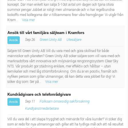
koncept. Där man enkelt kan sälja 5-10st avtal om dagen och tjäna stora
summor pengar Jobbet är roligt men utmanande och vi har regelbundna
kickoffs med kollegorna där vi tillsammans firar våra framgångar. Vi utgår från
Kram...
Visa mer
Ansök till vårt familjära säljteam i Kramfors
Sep 26
Green Unity AB
Utesäljare
Ansök
Säljare till Green Unity AB Vill du vara med och göra skillnad för både
människor och planeten? Green Unity AB söker säljare som vill vara med och
marknadsföra vårt innovativa och miljövänliga rengöringssystem Clear Sky
NTS. Vår produkt gör städning enklare, mer effektiv och hållbar – utan
kemikalier och med låg strömförbrukning. Om du är en positiv, framåt och
nyfiken person som gillar utmaningar, då kan detta vara jobbet för dig! Vi
söker dig som: Ser på...
Visa mer
Kundrådgivare och telefonrådgivare
Sep 11
Folksam ömsesidig sakförsäkring
Ansök
Kundtjänstmedarbetare
Vill du vara del i att skapa trygghet och mervärde för våra kunder? Vi söker dig
som är redo för nya utmaningar och gillar att ha tydliga mål och att nå resultat