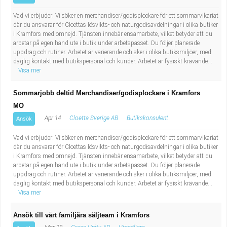
Industriell tillverkning
Behandlingsassistent/Socialpedagog
Vad vi erbjuder: Vi söker en merchandiser/godisplockare för ett sommarvikariat
där du ansvarar för Cloettas lösvikts- och naturgodisavdelningar i olika butiker
Installation, drift, underhåll
Tandsköterska
i Kramfors med omnejd. Tjänsten innebär ensamarbete, vilket betyder att du
arbetar på egen hand ute i butik under arbetspasset. Du följer planerade
uppdrag och rutiner. Arbetet är varierande och sker i olika butiksmiljöer, med
Kropps- och skönhetsvård
Budbilsförare
daglig kontakt med butikspersonal och kunder. Arbetet är fysiskt krävande...
Visa mer
Kultur, media, design
Tidningsbud/Tidningsdistributör
Sommarjobb deltid Merchandiser/godisplockare i Kramfors
MO
Militärt arbete
Lärare i fritidshem/Fritidspedagog
Apr 14
Cloetta Sverige AB
Butikskonsulent
Ansök
Naturbruk
Taxiförare/Taxichaufför
Vad vi erbjuder: Vi söker en merchandiser/godisplockare för ett sommarvikariat
där du ansvarar för Cloettas lösvikts- och naturgodisavdelningar i olika butiker
i Kramfors med omnejd. Tjänsten innebär ensamarbete, vilket betyder att du
Naturvetenskapligt arbete
Läkarsekreterare/Vårdadmin/Medicinsk
arbetar på egen hand ute i butik under arbetspasset. Du följer planerade
uppdrag och rutiner. Arbetet är varierande och sker i olika butiksmiljöer, med
sekreterare
Pedagogiskt arbete
daglig kontakt med butikspersonal och kunder. Arbetet är fysiskt krävande...
Visa mer
Lastbilsförare m.fl.
Sanering och renhållning
Ansök till vårt familjära säljteam i Kramfors