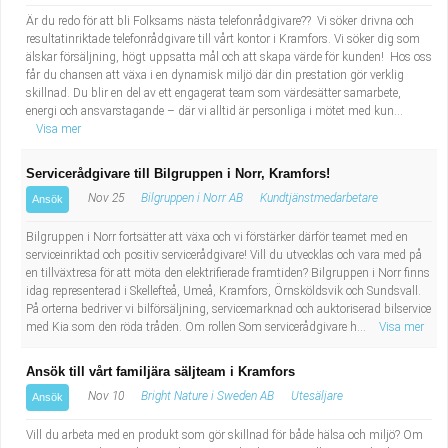
Är du redo för att bli Folksams nästa telefonrådgivare?? Vi söker drivna och
resultatinriktade telefonrådgivare till vårt kontor i Kramfors. Vi söker dig som
älskar försäljning, högt uppsatta mål och att skapa värde för kunden! Hos oss
får du chansen att växa i en dynamisk miljö där din prestation gör verklig
skillnad. Du blir en del av ett engagerat team som värdesätter samarbete,
energi och ansvarstagande – där vi alltid är personliga i mötet med kun...
Visa mer
Servicerådgivare till Bilgruppen i Norr, Kramfors!
Nov 25
Bilgruppen i Norr AB
Kundtjänstmedarbetare
Ansök
Bilgruppen i Norr fortsätter att växa och vi förstärker därför teamet med en
serviceinriktad och positiv servicerådgivare! Vill du utvecklas och vara med på
en tillväxtresa för att möta den elektrifierade framtiden? Bilgruppen i Norr finns
idag representerad i Skellefteå, Umeå, Kramfors, Örnsköldsvik och Sundsvall.
På orterna bedriver vi bilförsäljning, servicemarknad och auktoriserad bilservice
med Kia som den röda tråden. Om rollen Som servicerådgivare h...
Visa mer
Ansök till vårt familjära säljteam i Kramfors
Nov 10
Bright Nature i Sweden AB
Utesäljare
Ansök
Vill du arbeta med en produkt som gör skillnad för både hälsa och miljö? Om