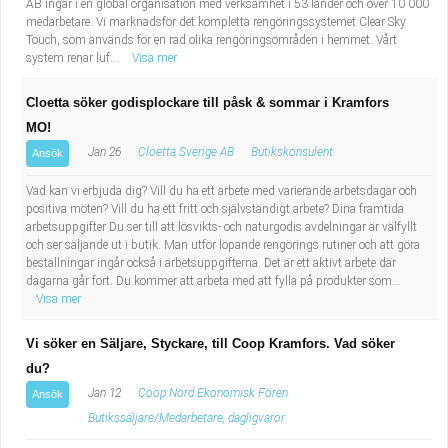
AB ingår i en global organisation med verksamhet i 53 länder och över 10 000
medarbetare. Vi marknadsför det kompletta rengöringssystemet Clear Sky
Touch, som används för en rad olika rengöringsområden i hemmet. Vårt
system renar luf...
Visa mer
Cloetta söker godisplockare till påsk & sommar i Kramfors
MO!
Jan 26
Cloetta Sverige AB
Butikskonsulent
Ansök
Vad kan vi erbjuda dig? Vill du ha ett arbete med varierande arbetsdagar och
positiva möten? Vill du ha ett fritt och självständigt arbete? Dina framtida
arbetsuppgifter Du ser till att lösvikts- och naturgodis avdelningar är välfyllt
och ser säljande ut i butik. Man utför löpande rengörings rutiner och att göra
beställningar ingår också i arbetsuppgifterna. Det är ett aktivt arbete där
dagarna går fort. Du kommer att arbeta med att fylla på produkter som...
Visa mer
Vi söker en Säljare, Styckare, till Coop Kramfors. Vad söker
du?
Jan 12
Coop Nord Ekonomisk Fören
Ansök
Butikssäljare/Medarbetare, dagligvaror