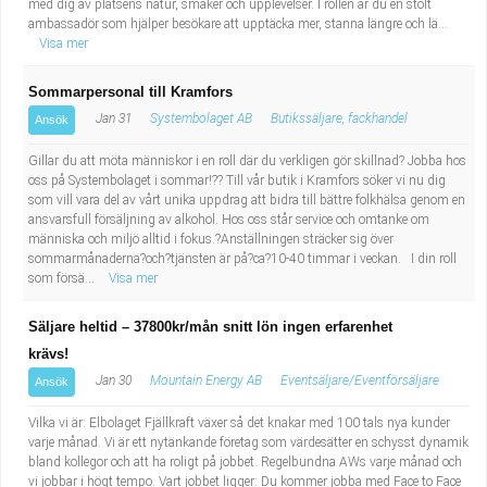
med dig av platsens natur, smaker och upplevelser. I rollen är du en stolt
ambassadör som hjälper besökare att upptäcka mer, stanna längre och lä...
Visa mer
Sommarpersonal till Kramfors
Jan 31
Systembolaget AB
Butikssäljare, fackhandel
Ansök
Gillar du att möta människor i en roll där du verkligen gör skillnad? Jobba hos
oss på Systembolaget i sommar!?? Till vår butik i Kramfors söker vi nu dig
som vill vara del av vårt unika uppdrag att bidra till bättre folkhälsa genom en
ansvarsfull försäljning av alkohol. Hos oss står service och omtanke om
människa och miljö alltid i fokus.?Anställningen sträcker sig över
sommarmånaderna?och?tjänsten är på?ca?10-40 timmar i veckan. I din roll
som försä...
Visa mer
Säljare heltid – 37800kr/mån snitt lön ingen erfarenhet
krävs!
Jan 30
Mountain Energy AB
Eventsäljare/Eventförsäljare
Ansök
Vilka vi är: Elbolaget Fjällkraft växer så det knakar med 100 tals nya kunder
varje månad. Vi är ett nytänkande företag som värdesätter en schysst dynamik
bland kollegor och att ha roligt på jobbet. Regelbundna AWs varje månad och
vi jobbar i högt tempo. Vart jobbet ligger: Du kommer jobba med Face to Face