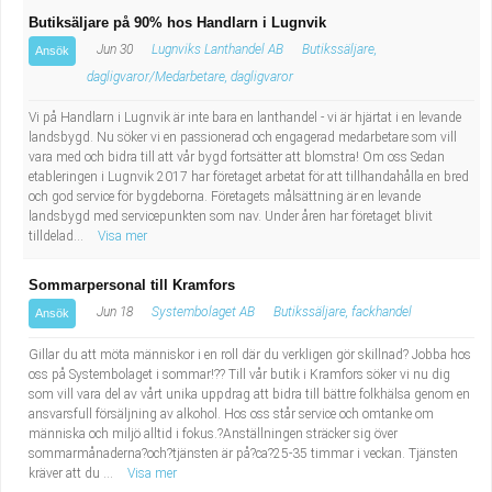
Butiksäljare på 90% hos Handlarn i Lugnvik
Jun 30
Lugnviks Lanthandel AB
Butikssäljare,
Ansök
dagligvaror/Medarbetare, dagligvaror
Vi på Handlarn i Lugnvik är inte bara en lanthandel - vi är hjärtat i en levande
landsbygd. Nu söker vi en passionerad och engagerad medarbetare som vill
vara med och bidra till att vår bygd fortsätter att blomstra! Om oss Sedan
etableringen i Lugnvik 2017 har företaget arbetat för att tillhandahålla en bred
och god service för bygdeborna. Företagets målsättning är en levande
landsbygd med servicepunkten som nav. Under åren har företaget blivit
tilldelad...
Visa mer
Sommarpersonal till Kramfors
Jun 18
Systembolaget AB
Butikssäljare, fackhandel
Ansök
Gillar du att möta människor i en roll där du verkligen gör skillnad? Jobba hos
oss på Systembolaget i sommar!?? Till vår butik i Kramfors söker vi nu dig
som vill vara del av vårt unika uppdrag att bidra till bättre folkhälsa genom en
ansvarsfull försäljning av alkohol. Hos oss står service och omtanke om
människa och miljö alltid i fokus.?Anställningen sträcker sig över
sommarmånaderna?och?tjänsten är på?ca?25-35 timmar i veckan. Tjänsten
kräver att du ...
Visa mer