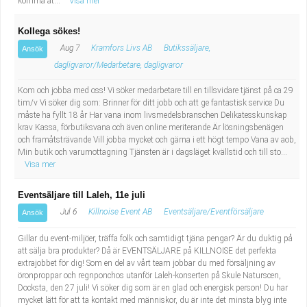
komma at...
Visa mer
Kollega sökes!
Aug 7
Kramfors Livs AB
Butikssäljare,
Ansök
dagligvaror/Medarbetare, dagligvaror
Kom och jobba med oss! Vi söker medarbetare till en tillsvidare tjänst på ca 29
tim/v Vi söker dig som: Brinner för ditt jobb och att ge fantastisk service Du
måste ha fyllt 18 år Har vana inom livsmedelsbranschen Delikatesskunskap
krav Kassa, förbutiksvana och även online meriterande Är lösningsbenägen
och framåtsträvande Vill jobba mycket och gärna i ett högt tempo Vana av aob,
Min butik och varumottagning Tjänsten är i dagsläget kvällstid och till sto...
Visa mer
Eventsäljare till Laleh, 11e juli
Jul 6
Killnoise Event AB
Eventsäljare/Eventförsäljare
Ansök
Gillar du event-miljöer, träffa folk och samtidigt tjäna pengar? Är du duktig på
att sälja bra produkter? Då är EVENTSÄLJARE på KILLNOISE det perfekta
extrajobbet för dig! Som en del av vårt team jobbar du med försäljning av
öronproppar och regnponchos utanför Laleh-konserten på Skule Naturscen,
Docksta, den 27 juli! Vi söker dig som är en glad och energisk person! Du har
mycket lätt för att ta kontakt med människor, du är inte det minsta blyg inte