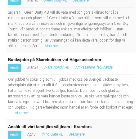
Mar 18
Green Unity AB
Utesäljare
Ansök
Fastighetsskötare
Socialt arbete
Säljare till Green Unity AB Vill du vara med och göra skillnad för både
Informatör/Kommunikatör
människor och planeten? Green Unity AB söker säljare som vill vara med och
Säkerhetsarbete
marknadsföra vårt innovativa och miljövänliga rengöringssystem Clear Sky
Touch. Vår produkt gör städning enklare, mer effektiv och hållbar – utan
Brevbärare
Tekniskt arbete
kemikalier och med låg strömförbrukning. Om du är en positiv, framåt och
nyfiken person som gillar utmaningar, då kan detta vara jobbet för dig! Vi
söker dig som: Ser ...
Visa mer
Sjuksköterska, grundutbildad
Transport
Butiksjobb på Skarebutiken vid Högakustenbron
Kock, storhushåll
Mar 24
Skare Nordic AB
Butikssäljare, fackhandel
Ansök
Undersköterska, vård- o specialavd. o mottagning
Om jobbet Vi söker dig som vill jobba med oss på Sveriges vackraste
arbetsplats där vi säljer allt ifrån Högakustensouvenirer till kläder, smycken,
hattar samt våra egentillverkade ljus förstås. Du är positiv och glad och
Bibliotekarie
intresserad av att ge våra kunder bästa service. Du ska vara självgående och
kunna ta eget ansvar. I butiken sköter du allt från kunder i kassan till städning
och upplock. Tidigare erfarenhet inom handel är en fördel och körkort med eget
Administrativ assistent
...
Visa mer
Lärare i gymnasiet
Ansök till vårt familjära säljteam i Kramfors
Apr 8
Rhino Gate AB
Utesäljare
Ansök