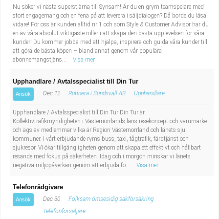
Nu söker vi nästa superstjärna till Synsam! Är du en grym teamspelare med
stort engagemang och en fena på att leverera i säljdialogen? Då borde du läsa
vidare! För oss är kunden alltid nr 1 och som Style & Customer Advisor har du
en av våra absolut viktigaste roller i att skapa den bästa upplevelsen för våra
kunder! Du kommer jobba med att hjälpa, inspirera och guida våra kunder till
att göra de bästa köpen – bland annat genom vår populära
abonnemangstjäns...
Visa mer
Upphandlare / Avtalsspecialist till Din Tur
Dec 12
Rutinera i Sundsvall AB
Upphandlare
Ansök
Upphandlare / Avtalsspecialist till Din Tur Din Tur är
Kollektivtrafikmyndigheten i Västernorrlands läns resekoncept och varumärke
och ägs av medlemmar vilka är Region Västernorrland och länets sju
kommuner. I vårt erbjudande ryms buss, taxi, tågtrafik, färdtjänst och
sjukresor. Vi ökar tillgängligheten genom att skapa ett effektivt och hållbart
resande med fokus på säkerheten. Idag och i morgon minskar vi länets
negativa miljöpåverkan genom att erbjuda fö...
Visa mer
Telefonrådgivare
Dec 30
Folksam ömsesidig sakförsäkring
Ansök
Telefonförsäljare