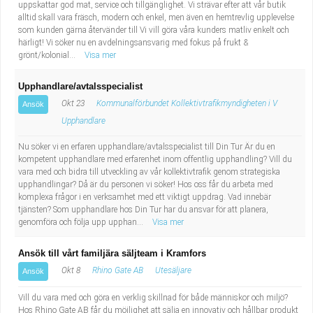
uppskattar god mat, service och tillgänglighet. Vi strävar efter att vår butik
alltid skall vara fräsch, modern och enkel, men även en hemtrevlig upplevelse
som kunden gärna återvänder till Vi vill göra våra kunders matliv enkelt och
härligt! Vi söker nu en avdelningsansvarig med fokus på frukt &
grönt/kolonial...
Visa mer
Upphandlare/avtalsspecialist
Okt 23
Kommunalförbundet Kollektivtrafikmyndigheten i V
Ansök
Upphandlare
Nu söker vi en erfaren upphandlare/avtalsspecialist till Din Tur Är du en
kompetent upphandlare med erfarenhet inom offentlig upphandling? Vill du
vara med och bidra till utveckling av vår kollektivtrafik genom strategiska
upphandlingar? Då är du personen vi söker! Hos oss får du arbeta med
komplexa frågor i en verksamhet med ett viktigt uppdrag. Vad innebär
tjänsten? Som upphandlare hos Din Tur har du ansvar för att planera,
genomföra och följa upp upphan...
Visa mer
Ansök till vårt familjära säljteam i Kramfors
Okt 8
Rhino Gate AB
Utesäljare
Ansök
Vill du vara med och göra en verklig skillnad för både människor och miljö?
Hos Rhino Gate AB får du möjlighet att sälja en innovativ och hållbar produkt