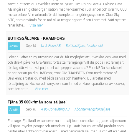
samtidigt som du utvecklas inom säljyrket. Om Rhino Gate AB Rhino Gate
AB ingår i en global organisation med verksamhet i 53 länder och över 10 000
medarbetare. Vi marknadsför det kompletta rengöringssystemet Clear Sky
NTS, som används för en rad olika rengöringsområden i hemmet. Vårt system
renar lufte...
Visa mer
BUTIKSSÄLJARE - KRAMFORS
Sep 15
Ur & Penn AB
Butikssäljare, fackhandel
Ansök
Söker du efter en ny utmaning där du får möjlighet att utvecklas och vara med
och direkt påverka Ur&Penns; fortsatta framgång? Vill du jobba i ett familjärt
företag där vi har kul på jobbet och peppar varandra? Perfekt! Då kanske det
här är början på din Ur&Penn; resa! OM TJÄNSTEN Som medarbetare på
Ur&Penn; arbetar du med både service och hantverk. Du arbetar med
försäljning av klockor och smycken, samt med enklare reparationer av klockor,
som tex batte...
Visa mer
Tjäna 35 000kr/mån som säljare!
Sep 16
A 95 Consulting AB
Abonnemangsförsäljare
Ansök
Elbolaget Fjällkraft expanderar nu sitt sälj team och söker taggade säljare som
vill tjäna mycket pengar och utvecklas. Fjällkraft har en lättsåld produkt som
består utav 100% förnybar energi , med beprövade säljmanus och ett etablerat