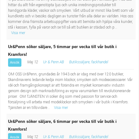
hittar du allt från egenstöpta ljus och unika inredningsprodukter till
handgjorda kläder, väskor och smycken. Vårt utbud är minst lika brett som vår
kundkrets och vi besöks dagligen av turister från alla delar av världen. Hos oss
kommer dina främsta arbetsuppgifter vara att bemöta och hjälpa våra kunder,
stå i kassan, fylla på varor och se till så att butiken är städad och p...
Visa mer
Ur&Penn söker säljare, 5 timmar per vecka till vår butik i
Kramfors!
Maj 12
Ur & Penn AB
Butikssäljare, fackhandel
Ansök
OM OSS Ur&Penn; grundades år 1943 och är idag med över 120 butiker,
Skandinaviens ledande kedja inom klockor, smycken och modeaccessoarer. Vår
idé och framgångskoncept är att förändra en mycket konservativ industri
genom design och marknadsföring av egna varumärken till revolutionerande
priser. OM TJÄNSTEN Vi söker dig som med passion för service och
försäljning vill arbeta med modeklockor och smycken i vår butik i Kramfors.
Tjänsten är en tillsvidare...
Visa mer
Ur&Penn söker säljare, 6 timmar per vecka till vår butik i
Kramfors!
Maj 12
Ur & Penn AB
Butikssäljare, fackhandel
Ansök