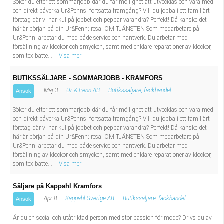
Söker du efter ett sommarjobb där du får möjlighet att utvecklas och vara med
och direkt påverka Ur&Penns; fortsatta framgång? Vill du jobba i ett familjärt
företag där vi har kul på jobbet och peppar varandra? Perfekt! Då kanske det
här är början på din Ur&Penn; resa! OM TJÄNSTEN Som medarbetare på
Ur&Penn; arbetar du med både service och hantverk. Du arbetar med
försäljning av klockor och smycken, samt med enklare reparationer av klockor,
som tex batte...
Visa mer
BUTIKSSÄLJARE - SOMMARJOBB - KRAMFORS
Maj 3
Ur & Penn AB
Butikssäljare, fackhandel
Ansök
Söker du efter ett sommarjobb där du får möjlighet att utvecklas och vara med
och direkt påverka Ur&Penns; fortsatta framgång? Vill du jobba i ett familjärt
företag där vi har kul på jobbet och peppar varandra? Perfekt! Då kanske det
här är början på din Ur&Penn; resa! OM TJÄNSTEN Som medarbetare på
Ur&Penn; arbetar du med både service och hantverk. Du arbetar med
försäljning av klockor och smycken, samt med enklare reparationer av klockor,
som tex batte...
Visa mer
Säljare på Kappahl Kramfors
Apr 8
Kappahl Sverige AB
Butikssäljare, fackhandel
Ansök
Är du en social och utåtriktad person med stor passion för mode? Drivs du av