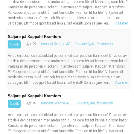
att dela den passionen med andra och guida dem för att känna sig som bäst?
Kanske är du personen vi söker till tjänsten som säljare i Kappahl Kramfors!
På Kappahl jobbar vi utifrån vårt kundlöfte “Fashion fit for life”. Vi tycker att
mode ska passa in på livet och för alla människors olika sätt att ta sig an
vardagen. Ett mode gjort för att leva i, helt enkelt! Som säljare i en...
Visa mer
Säljare på Kappahl Kramfors
Apr 29
Kappahl Sverige AB
Butikssäljare, fackhandel
Ansök
Är du en social och utåtriktad person med stor passion för mode? Drivs du av
att dela den passionen med andra och guida dem för att känna sig som bäst?
Kanske är du personen vi söker till tjänsten som säljare i Kappahl Kramfors!
På Kappahl jobbar vi utifrån vårt kundlöfte “Fashion fit for life”. Vi tycker att
mode ska passa in på livet och för alla människors olika sätt att ta sig an
vardagen. Ett mode gjort för att leva i, helt enkelt! Som säljare i en...
Visa mer
Säljare på Kappahl Kramfors
Apr 10
Kappahl Sverige AB
Butikssäljare, fackhandel
Ansök
Är du en social och utåtriktad person med stor passion för mode? Drivs du av
att dela den passionen med andra och guida dem för att känna sig som bäst?
Kanske är du personen vi söker till tjänsten som säljare i Kappahl Kramfors!
På Kappahl jobbar vi utifrån vårt kundlöfte “Fashion fit for life”. Vi tycker att