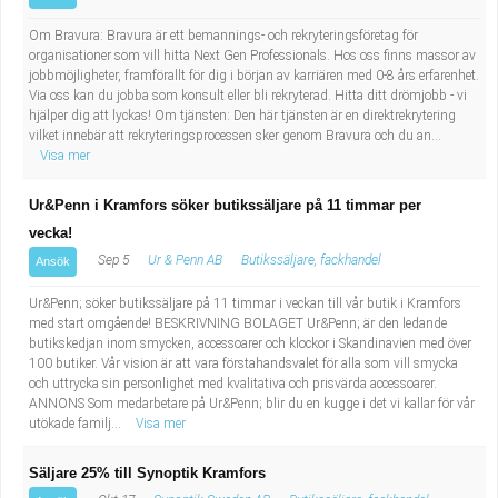
Om Bravura: Bravura är ett bemannings- och rekryteringsföretag för
organisationer som vill hitta Next Gen Professionals. Hos oss finns massor av
jobbmöjligheter, framförallt för dig i början av karriären med 0-8 års erfarenhet.
Via oss kan du jobba som konsult eller bli rekryterad. Hitta ditt drömjobb - vi
hjälper dig att lyckas! Om tjänsten: Den här tjänsten är en direktrekrytering
vilket innebär att rekryteringsprocessen sker genom Bravura och du an...
Visa mer
Ur&Penn i Kramfors söker butikssäljare på 11 timmar per
vecka!
Sep 5
Ur & Penn AB
Butikssäljare, fackhandel
Ansök
Ur&Penn; söker butikssäljare på 11 timmar i veckan till vår butik i Kramfors
med start omgående! BESKRIVNING BOLAGET Ur&Penn; är den ledande
butikskedjan inom smycken, accessoarer och klockor i Skandinavien med över
100 butiker. Vår vision är att vara förstahandsvalet för alla som vill smycka
och uttrycka sin personlighet med kvalitativa och prisvärda accessoarer.
ANNONS Som medarbetare på Ur&Penn; blir du en kugge i det vi kallar för vår
utökade familj...
Visa mer
Säljare 25% till Synoptik Kramfors