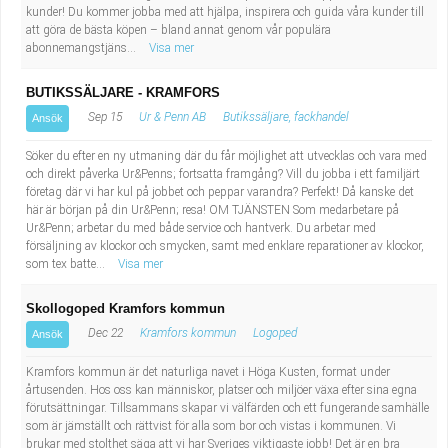
Fastighetsskötare
Socialt arbete
kunder! Du kommer jobba med att hjälpa, inspirera och guida våra kunder till
att göra de bästa köpen – bland annat genom vår populära
abonnemangstjäns...
Visa mer
Informatör/Kommunikatör
Säkerhetsarbete
BUTIKSSÄLJARE - KRAMFORS
Brevbärare
Tekniskt arbete
Sep 15
Ur & Penn AB
Butikssäljare, fackhandel
Ansök
Sjuksköterska, grundutbildad
Söker du efter en ny utmaning där du får möjlighet att utvecklas och vara med
Transport
och direkt påverka Ur&Penns; fortsatta framgång? Vill du jobba i ett familjärt
företag där vi har kul på jobbet och peppar varandra? Perfekt! Då kanske det
Kock, storhushåll
här är början på din Ur&Penn; resa! OM TJÄNSTEN Som medarbetare på
Ur&Penn; arbetar du med både service och hantverk. Du arbetar med
försäljning av klockor och smycken, samt med enklare reparationer av klockor,
Undersköterska, vård- o specialavd. o mottagning
som tex batte...
Visa mer
Bibliotekarie
Skollogoped Kramfors kommun
Dec 22
Kramfors kommun
Logoped
Ansök
Administrativ assistent
Kramfors kommun är det naturliga navet i Höga Kusten, format under
årtusenden. Hos oss kan människor, platser och miljöer växa efter sina egna
Lärare i gymnasiet
förutsättningar. Tillsammans skapar vi välfärden och ett fungerande samhälle
som är jämställt och rättvist för alla som bor och vistas i kommunen. Vi
brukar med stolthet säga att vi har Sveriges viktigaste jobb! Det är en bra