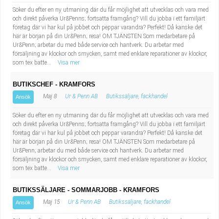
Söker du efter en ny utmaning där du får möjlighet att utvecklas och vara med
och direkt påverka Ur&Penns; fortsatta framgång? Vill du jobba i ett familjärt
företag där vi har kul på jobbet och peppar varandra? Perfekt! Då kanske det
här är början på din Ur&Penn; resa! OM TJÄNSTEN Som medarbetare på
Ur&Penn; arbetar du med både service och hantverk. Du arbetar med
försäljning av klockor och smycken, samt med enklare reparationer av klockor,
som tex batte...
Visa mer
BUTIKSCHEF - KRAMFORS
Maj 8
Ur & Penn AB
Butikssäljare, fackhandel
Ansök
Söker du efter en ny utmaning där du får möjlighet att utvecklas och vara med
och direkt påverka Ur&Penns; fortsatta framgång? Vill du jobba i ett familjärt
företag där vi har kul på jobbet och peppar varandra? Perfekt! Då kanske det
här är början på din Ur&Penn; resa! OM TJÄNSTEN Som medarbetare på
Ur&Penn; arbetar du med både service och hantverk. Du arbetar med
försäljning av klockor och smycken, samt med enklare reparationer av klockor,
som tex batte...
Visa mer
BUTIKSSÄLJARE - SOMMARJOBB - KRAMFORS
Maj 15
Ur & Penn AB
Butikssäljare, fackhandel
Ansök