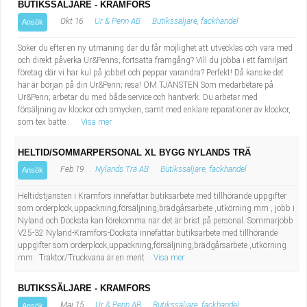
BUTIKSSÄLJARE - KRAMFORS
Okt 16
Ur & Penn AB
Butikssäljare, fackhandel
Ansök
Söker du efter en ny utmaning där du får möjlighet att utvecklas och vara med
och direkt påverka Ur&Penns; fortsatta framgång? Vill du jobba i ett familjärt
företag där vi har kul på jobbet och peppar varandra? Perfekt! Då kanske det
här är början på din Ur&Penn; resa! OM TJÄNSTEN Som medarbetare på
Ur&Penn; arbetar du med både service och hantverk. Du arbetar med
försäljning av klockor och smycken, samt med enklare reparationer av klockor,
som tex batte...
Visa mer
HELTID/SOMMARPERSONAL XL BYGG NYLANDS TRÄ
Feb 19
Nylands Trä AB
Butikssäljare, fackhandel
Ansök
Heltidstjänsten i Kramfors innefattar butiksarbete med tillhörande uppgifter
som orderplock,uppackning,försäljning,brädgårsarbete ,utkörning mm , jobb i
Nyland och Docksta kan förekomma när det är brist på personal. Sommarjobb
V25-32 Nyland-Kramfors-Docksta innefattar butiksarbete med tillhörande
uppgifter som orderplock,uppackning,försäljning,brädgårsarbete ,utkörning
mm . Traktor/Truckvana är en merit
Visa mer
BUTIKSSÄLJARE - KRAMFORS
Maj 15
Ur & Penn AB
Butikssäljare, fackhandel
Ansök