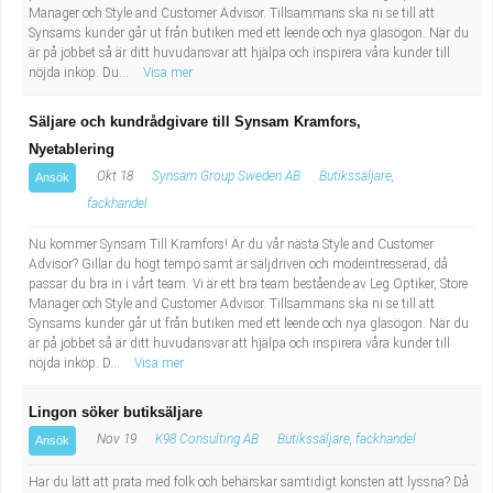
Manager och Style and Customer Advisor. Tillsammans ska ni se till att
Synsams kunder går ut från butiken med ett leende och nya glasögon. När du
är på jobbet så är ditt huvudansvar att hjälpa och inspirera våra kunder till
nöjda inköp. Du...
Visa mer
Säljare och kundrådgivare till Synsam Kramfors,
Nyetablering
Okt 18
Synsam Group Sweden AB
Butikssäljare,
Ansök
fackhandel
Nu kommer Synsam Till Kramfors! Är du vår nästa Style and Customer
Advisor? Gillar du högt tempo samt är säljdriven och modeintresserad, då
passar du bra in i vårt team. Vi är ett bra team bestående av Leg Optiker, Store
Manager och Style and Customer Advisor. Tillsammans ska ni se till att
Synsams kunder går ut från butiken med ett leende och nya glasögon. När du
är på jobbet så är ditt huvudansvar att hjälpa och inspirera våra kunder till
nöjda inköp. D...
Visa mer
Lingon söker butiksäljare
Nov 19
K98 Consulting AB
Butikssäljare, fackhandel
Ansök
Har du lätt att prata med folk och behärskar samtidigt konsten att lyssna? Då