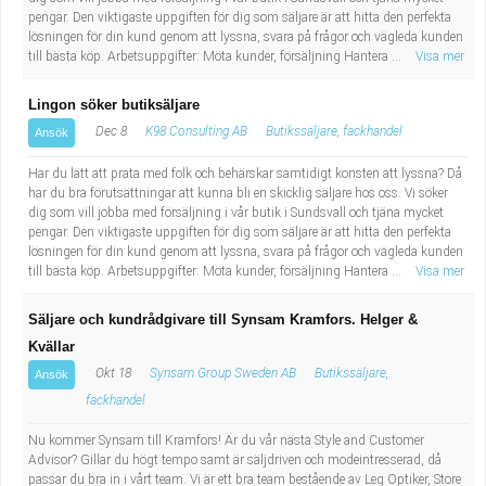
pengar. Den viktigaste uppgiften för dig som säljare är att hitta den perfekta
lösningen för din kund genom att lyssna, svara på frågor och vägleda kunden
till bästa köp. Arbetsuppgifter: Möta kunder, försäljning Hantera ...
Visa mer
Lingon söker butiksäljare
Dec 8
K98 Consulting AB
Butikssäljare, fackhandel
Ansök
Har du lätt att prata med folk och behärskar samtidigt konsten att lyssna? Då
har du bra förutsättningar att kunna bli en skicklig säljare hos oss. Vi söker
dig som vill jobba med försäljning i vår butik i Sundsvall och tjäna mycket
pengar. Den viktigaste uppgiften för dig som säljare är att hitta den perfekta
lösningen för din kund genom att lyssna, svara på frågor och vägleda kunden
till bästa köp. Arbetsuppgifter: Möta kunder, försäljning Hantera ...
Visa mer
Säljare och kundrådgivare till Synsam Kramfors. Helger &
Kvällar
Okt 18
Synsam Group Sweden AB
Butikssäljare,
Ansök
fackhandel
Nu kommer Synsam till Kramfors! Är du vår nästa Style and Customer
Advisor? Gillar du högt tempo samt är säljdriven och modeintresserad, då
passar du bra in i vårt team. Vi är ett bra team bestående av Leg Optiker, Store