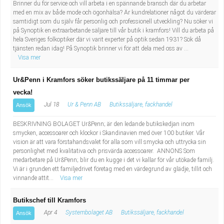
Brinner du för service och vill arbeta i en spännande bransch där du arbetar
med en mix av både mode och ögonhälsa? Är kundrelationer något du värderar
samtidigt som du själv får personlig och professionell utveckling? Nu söker vi
på Synoptik en extraarbetande säljare till vår butik i kramfors! Vill du arbeta på
hela Sveriges folkoptiker där vi varit experter på optik sedan 1931? Sök då
tjänsten redan idag! På Synoptik brinner vi för att dela med oss av ...
Visa mer
Ur&Penn i Kramfors söker butikssäljare på 11 timmar per
vecka!
Jul 18
Ur & Penn AB
Butikssäljare, fackhandel
Ansök
BESKRIVNING BOLAGET Ur&Penn; är den ledande butikskedjan inom
smycken, accessoarer och klockor i Skandinavien med över 100 butiker. Vår
vision är att vara förstahandsvalet för alla som vill smycka och uttrycka sin
personlighet med kvalitativa och prisvärda accessoarer. ANNONS Som
medarbetare på Ur&Penn; blir du en kugge i det vi kallar för vår utökade familj.
Vi är i grunden ett familjedrivet företag med en värdegrund av glädje, tillit och
vinnande attit...
Visa mer
Butikschef till Kramfors
Apr 4
Systembolaget AB
Butikssäljare, fackhandel
Ansök