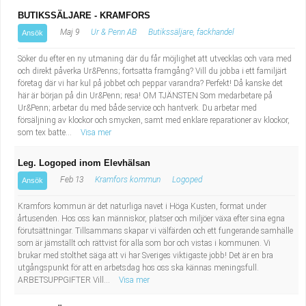
BUTIKSSÄLJARE - KRAMFORS
Maj 9
Ur & Penn AB
Butikssäljare, fackhandel
Ansök
Söker du efter en ny utmaning där du får möjlighet att utvecklas och vara med
och direkt påverka Ur&Penns; fortsatta framgång? Vill du jobba i ett familjärt
företag där vi har kul på jobbet och peppar varandra? Perfekt! Då kanske det
här är början på din Ur&Penn; resa! OM TJÄNSTEN Som medarbetare på
Ur&Penn; arbetar du med både service och hantverk. Du arbetar med
försäljning av klockor och smycken, samt med enklare reparationer av klockor,
som tex batte...
Visa mer
Leg. Logoped inom Elevhälsan
Feb 13
Kramfors kommun
Logoped
Ansök
Kramfors kommun är det naturliga navet i Höga Kusten, format under
årtusenden. Hos oss kan människor, platser och miljöer växa efter sina egna
förutsättningar. Tillsammans skapar vi välfärden och ett fungerande samhälle
som är jämställt och rättvist för alla som bor och vistas i kommunen. Vi
brukar med stolthet säga att vi har Sveriges viktigaste jobb! Det är en bra
utgångspunkt för att en arbetsdag hos oss ska kännas meningsfull.
ARBETSUPPGIFTER Vill...
Visa mer