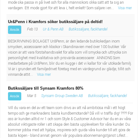
mode ska passa in på livet och för alla människors olika sätt att ta sig an
vardagen. Ett mode gjort för att leva i, helt enkelt! Som säljare i en...
Visa mer
Ur&Penn i Kramfors söker butikssäljare på deltid!
Feb 13
Ur & Penn AB
Butikssäljare, fackhandel
Ansök
BESKRIVNING BOLAGET Ur&Penn; är den ledande butikskedjan inom
smycken, accessoarer och klockor i Skandinavien med över 100 butiker. Vår
vision är att vara förstahandsvalet för alla som vill smycka och uttrycka sin
personlighet med kvalitativa och prisvärda accessoarer. ANNONS Som
medarbetare på Ur&Penn; blir du en kugge i det vi kallar för vår utökade familj.
Vi är i grunden ett familjedrivet företag med en värdegrund av glädje, tillit och
vinnande attit...
Visa mer
Butikssäljare till Synsam Kramfors 80%
Mar 5
Synsam Group Sweden AB
Butikssäljare, fackhandel
Ansök
Vill du vara en del av ett team som drivs av att nå ambitiösa mål i ett högt
tempo och ge marknadens bästa kundbemötande? Då vill vi träffa dig! ???? För
oss är kunden alltid nr 1 och som Style & Customer Advisor har du en av våra
absolut viktigaste roller i att skapa den bästa upplevelsen för våra kunder. Du
kommer jobba med att hjälpa, inspirera och guida våra kunder till att göra de
bästa köpen - bland annat genom vår populära abonnemangstjänst Lifest...