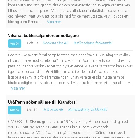
konservativ industri genom design och marknadsföring av egna varumärken
till revolutionerande priser. Vid sidan av att skapa fantastiska accessoarer är
det inbyggt i vårt DNA att göra skillnad för de mest utsatta. Vi vill bygga ett
företag som lämnar ...
Visa mer
Vikariat butikssäljare/ordermottagare
Feb 19
Docksta Sko AB
Butikssäljare, fackhandel
Ansök
Docksta Sko a?r ett familjea?gt fo?retag med anor fra?n 1923. Idag ett va?lka?
nt varuma?rke med kunder fra?n hela va?rlden. Varuma?rkets design drivs av
passion, hantverksskicklighet och nyta?nkande. Vi skapar skor som kan a?rvas
i generationer och det go?r vi tillsammans i ett team da?r varje enskild
lagspelare a?r viktig fo?r framga?ngen. En av våra tjejer ska nu gå hem på
föräldraledighet och vi söker dig som vill vikariera för henne. Vi älskar att ge v...
Visa mer
Ur&Penn söker säljare till Kramfors!
Okt 14
Ur & Penn AB
Butikssäljare, fackhandel
Ansök
OM OSS Ur&Penn; grundades år 1943 av Erling Persson och är idag med
över 120 butiker Skandinaviens ledande kedja inom klockor och
modeaccessoarer. Vår idé och framgångskoncept är att förändra en mycket