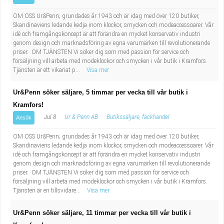
OM OSS Ur&Penn; grundades år 1943 och är idag med över 120 butiker,
Skandinaviens ledande kedja inom klockor, smycken och modeaccessoarer. Vår
idé och framgångskoncept är att förändra en mycket konservativ industri
genom design och marknadsföring av egna varumärken till revolutionerande
priser. OM TJÄNSTEN Vi söker dig som med passion för service och
försäljning vill arbeta med modeklockor och smycken i vår butik i Kramfors.
Tjänsten är ett vikariat p...
Visa mer
Ur&Penn söker säljare, 5 timmar per vecka till vår butik i
Kramfors!
Jul 8
Ur & Penn AB
Butikssäljare, fackhandel
Ansök
OM OSS Ur&Penn; grundades år 1943 och är idag med över 120 butiker,
Skandinaviens ledande kedja inom klockor, smycken och modeaccessoarer. Vår
idé och framgångskoncept är att förändra en mycket konservativ industri
genom design och marknadsföring av egna varumärken till revolutionerande
priser. OM TJÄNSTEN Vi söker dig som med passion för service och
försäljning vill arbeta med modeklockor och smycken i vår butik i Kramfors.
Tjänsten är en tillsvidare...
Visa mer
Ur&Penn söker säljare, 11 timmar per vecka till vår butik i