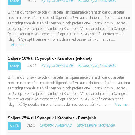
Okt 17
Synoptik Sweden AB
Butikssäljare, fackhandel
Ansök
Brinner du för service och vill arbeta i en spännande bransch där du arbetar
med en mix av både mode och ögonhälsa? Är kundrelationer något du värderar
samtidigt som du själv får personlig och professionell utveckling? Nu söker vi
på Synoptik en säljare till vår butik i Kramfors! Vill du arbeta på hela Sveriges
folkoptiker där vi varit experter på optik sedan 1931? Sök då tjänsten redan
idag! På Synoptik brinner vi för att dela med oss av vårt kunnande o...
Visa mer
Säljare 50% till Synoptik - Kramfors (vikariat)
Jun 16
Synoptik Sweden AB
Butikssäljare, fackhandel
Ansök
Brinner du för service och vill arbeta i en spännande bransch där du arbetar
med en mix av både mode och ögonhälsa? Är kundrelationer något du värderar
samtidigt som du själv får personlig och professionell utveckling? Nu söker vi
på Synoptik en säljare till vår butik i Kramfors! Vill du arbeta på hela Sveriges
folkoptiker där vi varit experter på optik sedan 1931? Sök då tjänsten redan
idag! På Synoptik brinner vi för att dela med oss av vårt kunnan...
Visa mer
Säljare 25% till Synoptik i Kramfors - Extrajobb
Sep 5
Synoptik Sweden AB
Butikssäljare, fackhandel
Ansök