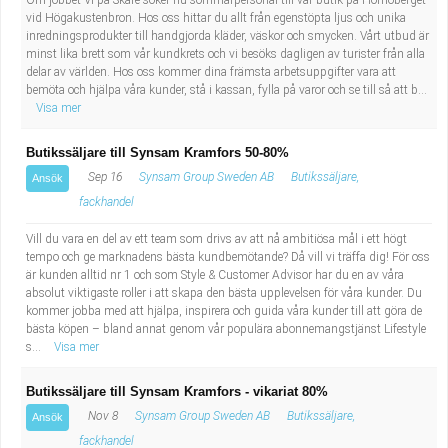
Om jobbet Vi på Skare söker nu sommarpersonal till vår butik på Hornöberget
vid Högakustenbron. Hos oss hittar du allt från egenstöpta ljus och unika
inredningsprodukter till handgjorda kläder, väskor och smycken. Vårt utbud är
minst lika brett som vår kundkrets och vi besöks dagligen av turister från alla
delar av världen. Hos oss kommer dina främsta arbetsuppgifter vara att
bemöta och hjälpa våra kunder, stå i kassan, fylla på varor och se till så att b...
Visa mer
Butikssäljare till Synsam Kramfors 50-80%
Sep 16
Synsam Group Sweden AB
Butikssäljare,
Ansök
fackhandel
Vill du vara en del av ett team som drivs av att nå ambitiösa mål i ett högt
tempo och ge marknadens bästa kundbemötande? Då vill vi träffa dig! För oss
är kunden alltid nr 1 och som Style & Customer Advisor har du en av våra
absolut viktigaste roller i att skapa den bästa upplevelsen för våra kunder. Du
kommer jobba med att hjälpa, inspirera och guida våra kunder till att göra de
bästa köpen – bland annat genom vår populära abonnemangstjänst Lifestyle
s...
Visa mer
Butikssäljare till Synsam Kramfors - vikariat 80%
Nov 8
Synsam Group Sweden AB
Butikssäljare,
Ansök
fackhandel