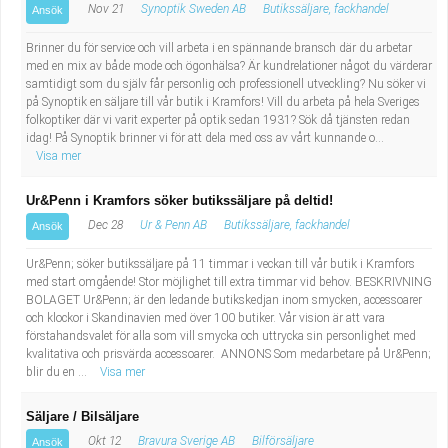
Nov 21
Synoptik Sweden AB
Butikssäljare, fackhandel
Ansök
Brinner du för service och vill arbeta i en spännande bransch där du arbetar
med en mix av både mode och ögonhälsa? Är kundrelationer något du värderar
samtidigt som du själv får personlig och professionell utveckling? Nu söker vi
på Synoptik en säljare till vår butik i Kramfors! Vill du arbeta på hela Sveriges
folkoptiker där vi varit experter på optik sedan 1931? Sök då tjänsten redan
idag! På Synoptik brinner vi för att dela med oss av vårt kunnande o...
Visa mer
Ur&Penn i Kramfors söker butikssäljare på deltid!
Dec 28
Ur & Penn AB
Butikssäljare, fackhandel
Ansök
Ur&Penn; söker butikssäljare på 11 timmar i veckan till vår butik i Kramfors
med start omgående! Stor möjlighet till extra timmar vid behov. BESKRIVNING
BOLAGET Ur&Penn; är den ledande butikskedjan inom smycken, accessoarer
och klockor i Skandinavien med över 100 butiker. Vår vision är att vara
förstahandsvalet för alla som vill smycka och uttrycka sin personlighet med
kvalitativa och prisvärda accessoarer. ANNONS Som medarbetare på Ur&Penn;
blir du en ...
Visa mer
Säljare / Bilsäljare
Okt 12
Bravura Sverige AB
Bilförsäljare
Ansök