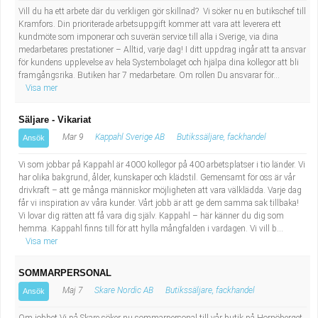
Vill du ha ett arbete där du verkligen gör skillnad? Vi söker nu en butikschef till
Kramfors. Din prioriterade arbetsuppgift kommer att vara att leverera ett
kundmöte som imponerar och suverän service till alla i Sverige, via dina
medarbetares prestationer – Alltid, varje dag! I ditt uppdrag ingår att ta ansvar
för kundens upplevelse av hela Systembolaget och hjälpa dina kollegor att bli
framgångsrika. Butiken har 7 medarbetare. Om rollen Du ansvarar för...
Visa mer
Säljare - Vikariat
Mar 9
Kappahl Sverige AB
Butikssäljare, fackhandel
Ansök
Vi som jobbar på Kappahl är 4000 kollegor på 400 arbetsplatser i tio länder. Vi
har olika bakgrund, ålder, kunskaper och klädstil. Gemensamt för oss är vår
drivkraft – att ge många människor möjligheten att vara välklädda. Varje dag
får vi inspiration av våra kunder. Vårt jobb är att ge dem samma sak tillbaka!
Vi lovar dig rätten att få vara dig själv. Kappahl – här känner du dig som
hemma. Kappahl finns till för att hylla mångfalden i vardagen. Vi vill b...
Visa mer
SOMMARPERSONAL
Maj 7
Skare Nordic AB
Butikssäljare, fackhandel
Ansök