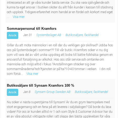
intresserad av att ge våra kunder bästa service. Du ska vara självgående och
Industriell tillverkning
Behandlingsassistent/Socialpedagog
kunna ta eget ansvar. I butiken sköter du allt från kunder i kassan till städning
och upplock. Tidigare erfarenhet inom handel är en fördel och körkort med eget
...
Visa mer
Installation, drift, underhåll
Tandsköterska
Sommarpersonal till Kramfors
Kropps- och skönhetsvård
Budbilsförare
Jan 31
Systembolaget AB
Butikssäljare, fackhandel
Ansök
Kultur, media, design
Tidningsbud/Tidningsdistributör
Gillar du att möta människor i en roll där du verkligen gör skillnad? Jobba hos
oss på Systembolaget i sommar!?? Till vår butik i Kramfors söker vi nu dig
som vill vara del av vårt unika uppdrag att bidra till bättre folkhälsa genom en
Militärt arbete
Lärare i fritidshem/Fritidspedagog
ansvarsfull försäljning av alkohol. Hos oss står service och omtanke om
människa och miljö alltid i fokus.?Anställningen sträcker sig över
Naturbruk
Taxiförare/Taxichaufför
sommarmånaderna?och?tjänsten är på?ca?10-40 timmar i veckan. I din roll
som försä...
Visa mer
Naturvetenskapligt arbete
Läkarsekreterare/Vårdadmin/Medicinsk
Butikssäljare till Synsam Kramfors 100 %
Jan 8
Synsam Group Sweden AB
Butikssäljare, fackhandel
Ansök
sekreterare
Pedagogiskt arbete
Nu söker vi nästa superstjärna till Synsam! Är du en grym teamspelare med
stort engagemang och en fena på att leverera i säljdialogen? Då borde du läsa
Lastbilsförare m.fl.
Sanering och renhållning
vidare! För oss är kunden alltid nr 1 och som Style & Customer Advisor har du
en av våra absolut viktigaste roller i att skapa den bästa upplevelsen för våra