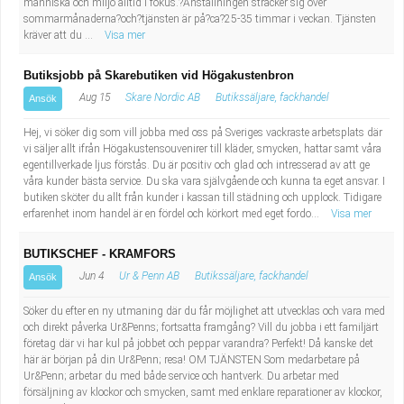
människa och miljö alltid i fokus.?Anställningen sträcker sig över
sommarmånaderna?och?tjänsten är på?ca?25-35 timmar i veckan. Tjänsten
kräver att du ...
Visa mer
Butiksjobb på Skarebutiken vid Högakustenbron
Aug 15
Skare Nordic AB
Butikssäljare, fackhandel
Ansök
Hej, vi söker dig som vill jobba med oss på Sveriges vackraste arbetsplats där
vi säljer allt ifrån Högakustensouvenirer till kläder, smycken, hattar samt våra
egentillverkade ljus förstås. Du är positiv och glad och intresserad av att ge
våra kunder bästa service. Du ska vara självgående och kunna ta eget ansvar. I
butiken sköter du allt från kunder i kassan till städning och upplock. Tidigare
erfarenhet inom handel är en fördel och körkort med eget fordo...
Visa mer
BUTIKSCHEF - KRAMFORS
Jun 4
Ur & Penn AB
Butikssäljare, fackhandel
Ansök
Söker du efter en ny utmaning där du får möjlighet att utvecklas och vara med
och direkt påverka Ur&Penns; fortsatta framgång? Vill du jobba i ett familjärt
företag där vi har kul på jobbet och peppar varandra? Perfekt! Då kanske det
här är början på din Ur&Penn; resa! OM TJÄNSTEN Som medarbetare på
Ur&Penn; arbetar du med både service och hantverk. Du arbetar med
försäljning av klockor och smycken, samt med enklare reparationer av klockor,