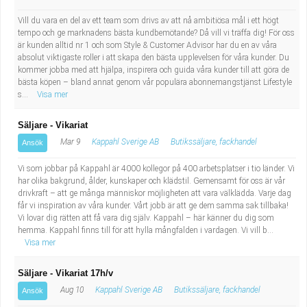
Vill du vara en del av ett team som drivs av att nå ambitiösa mål i ett högt
tempo och ge marknadens bästa kundbemötande? Då vill vi träffa dig! För oss
är kunden alltid nr 1 och som Style & Customer Advisor har du en av våra
absolut viktigaste roller i att skapa den bästa upplevelsen för våra kunder. Du
kommer jobba med att hjälpa, inspirera och guida våra kunder till att göra de
bästa köpen – bland annat genom vår populära abonnemangstjänst Lifestyle
s...
Visa mer
Säljare - Vikariat
Mar 9
Kappahl Sverige AB
Butikssäljare, fackhandel
Ansök
Vi som jobbar på Kappahl är 4000 kollegor på 400 arbetsplatser i tio länder. Vi
har olika bakgrund, ålder, kunskaper och klädstil. Gemensamt för oss är vår
drivkraft – att ge många människor möjligheten att vara välklädda. Varje dag
får vi inspiration av våra kunder. Vårt jobb är att ge dem samma sak tillbaka!
Vi lovar dig rätten att få vara dig själv. Kappahl – här känner du dig som
hemma. Kappahl finns till för att hylla mångfalden i vardagen. Vi vill b...
Visa mer
Säljare - Vikariat 17h/v
Aug 10
Kappahl Sverige AB
Butikssäljare, fackhandel
Ansök