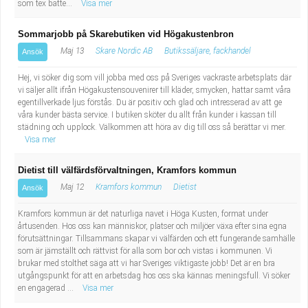
som tex batte...
Visa mer
Sommarjobb på Skarebutiken vid Högakustenbron
Maj 13
Skare Nordic AB
Butikssäljare, fackhandel
Ansök
Hej, vi söker dig som vill jobba med oss på Sveriges vackraste arbetsplats där
vi säljer allt ifrån Högakustensouvenirer till kläder, smycken, hattar samt våra
egentillverkade ljus förstås. Du är positiv och glad och intresserad av att ge
våra kunder bästa service. I butiken sköter du allt från kunder i kassan till
städning och upplock. Välkommen att höra av dig till oss så berättar vi mer.
Visa mer
Dietist till välfärdsförvaltningen, Kramfors kommun
Maj 12
Kramfors kommun
Dietist
Ansök
Kramfors kommun är det naturliga navet i Höga Kusten, format under
årtusenden. Hos oss kan människor, platser och miljöer växa efter sina egna
förutsättningar. Tillsammans skapar vi välfärden och ett fungerande samhälle
som är jämställt och rättvist för alla som bor och vistas i kommunen. Vi
brukar med stolthet säga att vi har Sveriges viktigaste jobb! Det är en bra
utgångspunkt för att en arbetsdag hos oss ska kännas meningsfull. Vi söker
en engagerad ...
Visa mer