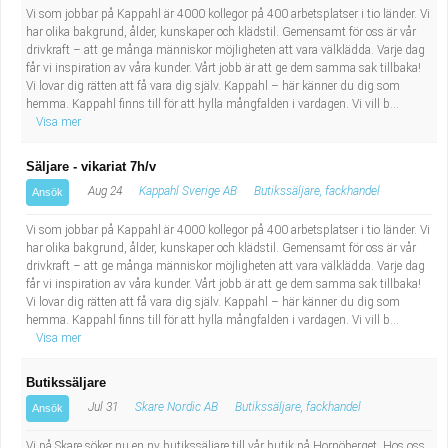
Vi som jobbar på Kappahl är 4000 kollegor på 400 arbetsplatser i tio länder. Vi
har olika bakgrund, ålder, kunskaper och klädstil. Gemensamt för oss är vår
drivkraft – att ge många människor möjligheten att vara välklädda. Varje dag
får vi inspiration av våra kunder. Vårt jobb är att ge dem samma sak tillbaka!
Vi lovar dig rätten att få vara dig själv. Kappahl – här känner du dig som
hemma. Kappahl finns till för att hylla mångfalden i vardagen. Vi vill b...
Visa mer
Säljare - vikariat 7h/v
Aug 24
Kappahl Sverige AB
Butikssäljare, fackhandel
Ansök
Vi som jobbar på Kappahl är 4000 kollegor på 400 arbetsplatser i tio länder. Vi
har olika bakgrund, ålder, kunskaper och klädstil. Gemensamt för oss är vår
drivkraft – att ge många människor möjligheten att vara välklädda. Varje dag
får vi inspiration av våra kunder. Vårt jobb är att ge dem samma sak tillbaka!
Vi lovar dig rätten att få vara dig själv. Kappahl – här känner du dig som
hemma. Kappahl finns till för att hylla mångfalden i vardagen. Vi vill b...
Visa mer
Butikssäljare
Jul 31
Skare Nordic AB
Butikssäljare, fackhandel
Ansök
Vi på Skare söker nu en ny butikssäljare till vår butik på Hornöberget. Hos oss