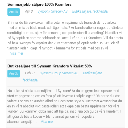
Sommarjobb säljare 100% Kramfors
Apr 3
Synoptik Sweden AB
Butikssäljare, fackhandel
Ansök
Brinner du för service och vill arbeta i en spännande bransch där du arbetar
med en mix av både mode och ögonhälsa? Är kundrelationer något du värderar
samtidigt som du själv får personlig och professionell utveckling? Nu söker vi
på Synoptik en sommarjobbande säljare till vår butik i Kramfors! Vill du arbeta
på hela Sveriges folkoptiker där vi varit experter på optik sedan 1931? Sök då
tjänsten redan idag! På Synoptik brinner vi för att dela med oss av vå...
Visa mer
Butikssäljare till Synsam Kramfors Vikariat 50%
Feb 21
Synsam Group Sweden AB
Butikssäljare,
Ansök
fackhandel
Nu söker vi nästa superstjärna till Synsam! Är du en grym teamspelare med
stort engagemang och en fena på att leverera i säljdialogen? Då borde du läsa
vidare! För oss är kunden alltid nr 1 och som Style & Customer Advisor har du
en av våra absolut viktigaste roller i att skapa den bästa upplevelsen för våra
kunder! Du kommer jobba med att hjälpa, inspirera och guida våra kunder till
att göra de bästa köpen – bland annat genom vår populära
abonnemangstjän...
Visa mer