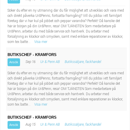
Söker du efter en ny utmaning där du får möjlighet att utvecklas och vara med
och direkt påverka Ur&Penns; fortsatta framgång? Vill du jobba i ett familjärt
företag där vi har kul på jobbet och peppar varandra? Perfekt! Då kanske det
här är början på din Ur&Penn; resa! OM TJÄNSTEN Som medarbetare på
Ur&Penn; arbetar du med både service och hantverk. Du arbetar med
försäljning av klockor och smycken, samt med enklare reparationer av klockor,
som tex batte...
Visa mer
BUTIKSCHEF - KRAMFORS
Sep 16
Ur & Penn AB
Butikssäljare, fackhandel
Ansök
Söker du efter en ny utmaning där du får möjlighet att utvecklas och vara med
och direkt påverka Ur&Penns; fortsatta framgång? Vill du jobba i ett familjärt
företag där vi har kul på jobbet och peppar varandra? Perfekt! Då kanske det
här är början på din Ur&Penn; resa! OM TJÄNSTEN Som medarbetare på
Ur&Penn; arbetar du med både service och hantverk. Du arbetar med
försäljning av klockor och smycken, samt med enklare reparationer av klockor,
som tex batte...
Visa mer
BUTIKSCHEF - KRAMFORS
Aug 15
Ur & Penn AB
Butikssäljare, fackhandel
Ansök