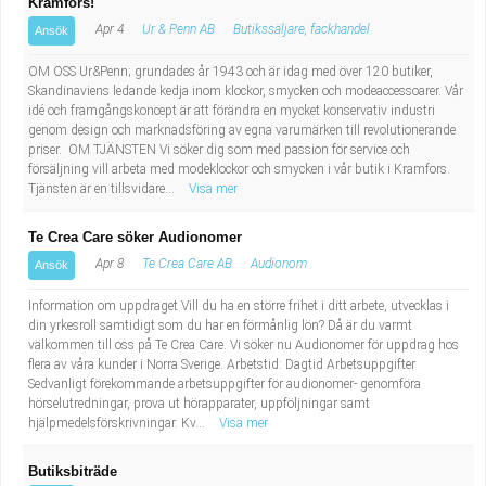
Kramfors!
Apr 4
Ur & Penn AB
Butikssäljare, fackhandel
Ansök
OM OSS Ur&Penn; grundades år 1943 och är idag med över 120 butiker,
Skandinaviens ledande kedja inom klockor, smycken och modeaccessoarer. Vår
idé och framgångskoncept är att förändra en mycket konservativ industri
genom design och marknadsföring av egna varumärken till revolutionerande
priser. OM TJÄNSTEN Vi söker dig som med passion för service och
försäljning vill arbeta med modeklockor och smycken i vår butik i Kramfors.
Tjänsten är en tillsvidare...
Visa mer
Te Crea Care söker Audionomer
Apr 8
Te Crea Care AB
Audionom
Ansök
Information om uppdraget Vill du ha en större frihet i ditt arbete, utvecklas i
din yrkesroll samtidigt som du har en förmånlig lön? Då är du varmt
välkommen till oss på Te Crea Care. Vi söker nu Audionomer för uppdrag hos
flera av våra kunder i Norra Sverige. Arbetstid: Dagtid Arbetsuppgifter
Sedvanligt förekommande arbetsuppgifter för audionomer- genomföra
hörselutredningar, prova ut hörapparater, uppföljningar samt
hjälpmedelsförskrivningar. Kv...
Visa mer
Butiksbiträde