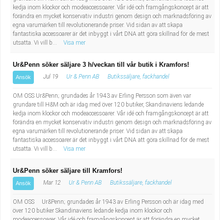
kedja inom klockor och modeaccessoarer. Vår idé och framgångskoncept är att
förändra en mycket konservativ industri genom design och marknadsföring av
egna varumärken till revolutionerande priser. Vid sidan av att skapa
fantastiska accessoarer är det inbyggt i vårt DNA att göra skillnad för de mest
utsatta. Vi vill b...
Visa mer
Ur&Penn söker säljare 3 h/veckan till vår butik i Kramfors!
Jul 19
Ur & Penn AB
Butikssäljare, fackhandel
Ansök
OM OSS Ur&Penn; grundades år 1943 av Erling Persson som även var
grundare till H&M och är idag med över 120 butiker, Skandinaviens ledande
kedja inom klockor och modeaccessoarer. Vår idé och framgångskoncept är att
förändra en mycket konservativ industri genom design och marknadsföring av
egna varumärken till revolutionerande priser. Vid sidan av att skapa
fantastiska accessoarer är det inbyggt i vårt DNA att göra skillnad för de mest
utsatta. Vi vill b...
Visa mer
Ur&Penn söker säljare till Kramfors!
Mar 12
Ur & Penn AB
Butikssäljare, fackhandel
Ansök
OM OSS Ur&Penn; grundades år 1943 av Erling Persson och är idag med
över 120 butiker Skandinaviens ledande kedja inom klockor och
modeaccessoarer. Vår idé och framgångskoncept är att förändra en mycket