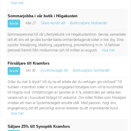
Visa mer
Sommarjobba i vår butik i Högakusten
Mar 21
Skare Nordic AB
Butikssäljare, fackhandel
Ansök
Sommarpersonal till vår Lifestylebutik vid Högakustenbron. Service, samarbete
och ett driv att ge våra kunder bästa omhändertagande söker vi hos dig. Dina
sysslor: försäljning, städning, uppackning, prismärkning m.m. Vi behöver
personal främst från midsommar och till mitten av augusti.
Visa mer
Försäljare till Kramfors
Okt 30
Systembolaget AB
Butikssäljare, fackhandel
Ansök
Gillar du mat & dryck? Vill du ha ett arbete där du verkligen gör skillnad? Till
butiken i Kramfors söker vi nu en engagerad försäljare som vill ta kundmötet
till högsta nivå. Omfattningen av tjänsten är 5 %, arbetstiden per vecka kan
variera och är i huvudsak förlagd till veckoslut. Om rollen Rollen som försäljare
innebär att man är Systembolagets ansikte utåt. Med passion, högt driv,
engagemang och ett personligt ansvar levererar du ett imponerande kund...
Visa mer
Säljare 25% till Synoptik Kramfors