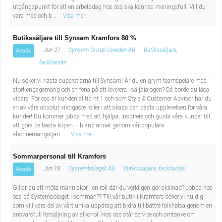
utgångspunkt för att en arbetsdag hos oss ska kännas meningsfull. Vill du
vara med och b...
Visa mer
Butikssäljare till Synsam Kramfors 80 %
Jun 27
Synsam Group Sweden AB
Butikssäljare,
Ansök
fackhandel
Nu söker vi nästa superstjärna till Synsam! Är du en grym teamspelare med
stort engagemang och en fena på att leverera i säljdialogen? Då borde du läsa
vidare! För oss är kunden alltid nr 1 och som Style & Customer Advisor har du
en av våra absolut viktigaste roller i att skapa den bästa upplevelsen för våra
kunder! Du kommer jobba med att hjälpa, inspirera och guida våra kunder till
att göra de bästa köpen – bland annat genom vår populära
abonnemangstjän...
Visa mer
Sommarpersonal till Kramfors
Jun 18
Systembolaget AB
Butikssäljare, fackhandel
Ansök
Gillar du att möta människor i en roll där du verkligen gör skillnad? Jobba hos
oss på Systembolaget i sommar!?? Till vår butik i Kramfors söker vi nu dig
som vill vara del av vårt unika uppdrag att bidra till bättre folkhälsa genom en
ansvarsfull försäljning av alkohol. Hos oss står service och omtanke om