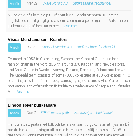
Mar 22
Skare Nordic AB
Butikssäljare, fackhandel
Ansök
Nu söker vi på Skare hjälp till vår butik vid Högakustenbron. Du pratar
engelska och är tillgänglig hela sommaren gärna per omgående. Välkommen
att höra av dig så berättar vi mer.
Visa mer
Visual Merchandiser - Kramfors
Jan 21
Kappahl Sverige AB
Butikssäljare, fackhandel
Ansök
Founded in 1953 in Gothenburg, Sweden, the Kappahl Group is a leading
fashion chain in the Nordics, with around 370 Kappahl and Newbie stores,
and Shop Online in Sweden, Norway, Finland, Denmark, Poland and the UK.
The Kappahl team consists of some 4,000 colleagues at 400 workplaces in 10
countries, all with different backgrounds, ages, skills and styles. Our common
motivation is to offer fashion fit for life to a wide variety of people and lifestyles.
A...
Visa mer
Lingon söker butiksäljare
Dec 2
K98 Consulting AB
Butikssäljare, fackhandel
Ansök
Har du lätt att prata med folk och behärskar samtidigt konsten att lyssna? Då
har du bra förutsättningar att kunna bli en skicklig säljare hos oss. Vi söker
dig som vill jobba med försäljning i vår butik i Sundsvall och tjäna mycket