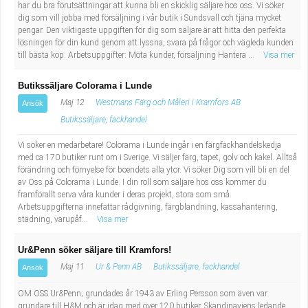
har du bra förutsättningar att kunna bli en skicklig säljare hos oss. Vi söker
dig som vill jobba med försäljning i vår butik i Sundsvall och tjäna mycket
pengar. Den viktigaste uppgiften för dig som säljare är att hitta den perfekta
lösningen för din kund genom att lyssna, svara på frågor och vägleda kunden
till bästa köp. Arbetsuppgifter: Möta kunder, försäljning Hantera ...
Visa mer
Butikssäljare Colorama i Lunde
Maj 12
Westmans Färg och Måleri i Kramfors AB
Ansök
Butikssäljare, fackhandel
Vi söker en medarbetare! Colorama i Lunde ingår i en färgfackhandelskedja
med ca 170 butiker runt om i Sverige. Vi säljer färg, tapet, golv och kakel. Alltså
förändring och förnyelse för boendets alla ytor. Vi söker Dig som vill bli en del
av Oss på Colorama i Lunde. I din roll som säljare hos oss kommer du
framförallt serva våra kunder i deras projekt, stora som små.
Arbetsuppgifterna innefattar rådgivning, färgblandning, kassahantering,
städning, varupåf...
Visa mer
Ur&Penn söker säljare till Kramfors!
Maj 11
Ur & Penn AB
Butikssäljare, fackhandel
Ansök
OM OSS Ur&Penn; grundades år 1943 av Erling Persson som även var
grundare till H&M och är idag med över 120 butiker, Skandinaviens ledande